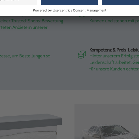
Kundennähe
tlich, transparent und in
Ob Autohaus, Werkstatt od
it einer Trusted-Shops-Bewertung
Kunden und stehen mit pe
rteten Anbietern unserer
Kompetenz & Preis-Leist
ozesse, um Bestellungen so
Hinter unserem Erfolg st
Leidenschaft arbeitet. G
für unsere Kunden echte