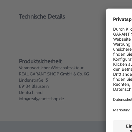
Technische Details
Produktsicherheit
Verantwortlicher Wirtschaftsakteur:
REAL GARANT SHOP GmbH & Co. KG
Lindenstraße 15
89134 Blaustein
Deutschland
info@realgarant-shop.de