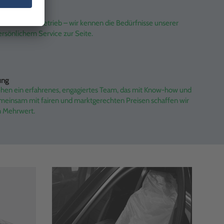
er Industriebetrieb – wir kennen die Bedürfnisse unserer
rsönlichem Service zur Seite.
ung
ehen ein erfahrenes, engagiertes Team, das mit Know-how und
emeinsam mit fairen und marktgerechten Preisen schaffen wir
n Mehrwert.