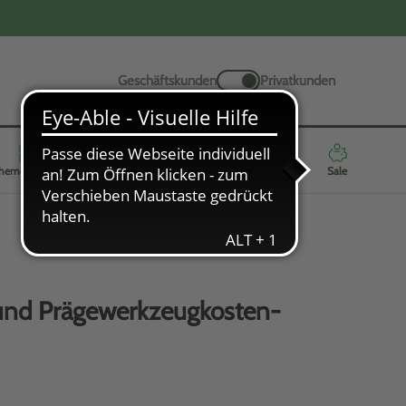
Geschäftskunden
Privatkunden
hemenwelten
Werbeartikel
Neuheiten
Highlights
Sale
und Prägewerkzeugkosten-