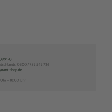
80991-0
utschlands: 0800 / 732 542 726
arant-shop.de
0 Uhr – 18:00 Uhr