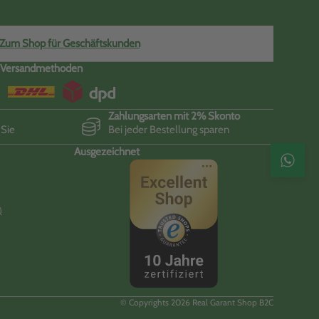
Zum Shop für Geschäftskunden
Versandmethoden
Zahlungsarten mit 2% Skonto
 Sie
Bei jeder Bestellung sparen
Ausgezeichnet
Kontak
)
© Copyrights 2026 Real Garant Shop B2C