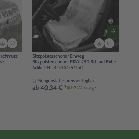
 schmutz-
Sitzpolsterschoner Einweg-
Auto
ße
Sitzpolsterschoner PKW, 250 Stk. auf Rolle
Kuns
Artikel-Nr: 4070029/250
Arti
Mengenstaffelpreis verfügbar
ab 40,34 € *
29,
1-2 Werktage