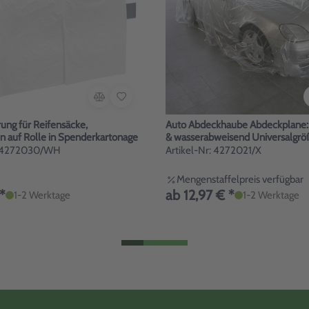
ung für Reifensäcke,
Auto Abdeckhaube Abdeckplane:
n auf Rolle in Spenderkartonage
& wasserabweisend Universalgrö
r: 4272030/WH
Artikel-Nr: 4272021/X
Mengenstaffelpreis verfügbar
*
ab 12,97 € *
1-2 Werktage
1-2 Werktage