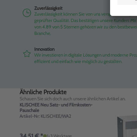
Zuverlässigkeit
Zuverlässigkeit können Sie von uns versprechen – pünk
geprüfter Qualität. Das bestätigen unsere Kunden: M
von 4.89 von 5 Sternen gehören wir zu den bestbewe
Branche.
Innovation
Wir investieren in digitale Lösungen und moderne Pr
effizient und einfach wie möglich zu gestalten.
Ähnliche Produkte
Schauen Sie sich doch auch unsere ähnlichen Artikel an.
KLISCHEE Neu Satz- und Filmkosten-
Pauschale
Artikel-Nr: KLISCHEE/WA2
34,51 € *
1-3 Werktage