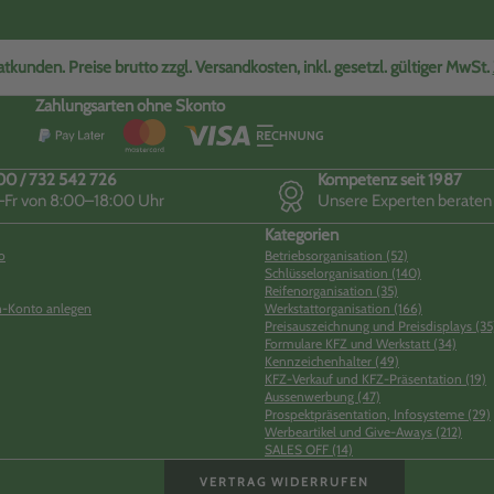
tkunden. Preise brutto zzgl. Versandkosten, inkl. gesetzl. gültiger MwSt.
Zahlungsarten ohne Skonto
0 / 732 542 726
Kompetenz seit 1987
Fr von 8:00–18:00 Uhr
Unsere Experten beraten
Kategorien
o
Betriebsorganisation (52)
Schlüsselorganisation (140)
Reifenorganisation (35)
-Konto anlegen
Werkstattorganisation (166)
Preisauszeichnung und Preisdisplays (35
Formulare KFZ und Werkstatt (34)
Kennzeichenhalter (49)
KFZ-Verkauf und KFZ-Präsentation (19)
Aussenwerbung (47)
Prospektpräsentation, Infosysteme (29)
Werbeartikel und Give-Aways (212)
SALES OFF (14)
VERTRAG WIDERRUFEN