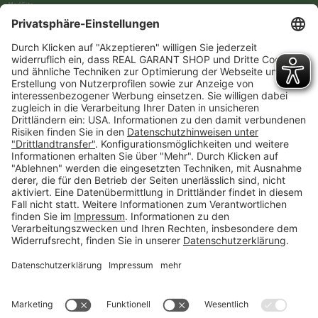
Merkliste
Neues Kunden-Konto anlegen
Newsletter
Kontakt
FAQs
Über uns
Kategorien
Betriebsorganisation (52)
Schlüsselorganisation (140)
Reifenorganisation (35)
Werkstattorganisation (166)
Preisauszeichnung und Preisdisplays (35)
Formulare KFZ und Werkstatt (34)
Kennzeichenhalter (49)
KFZ-Verkauf und KFZ-Präsentation (19)
Aussenwerbung (47)
Prospektpräsentation, Infosysteme (29)
Werbeartikel und Give-Aways (212)
SALES OFF (14)
Ausgezeichnet