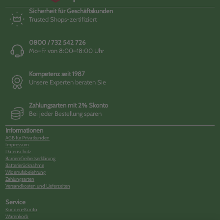
Sicherheit für Geschäftskunden
Trusted Shops-zertifiziert
0800 / 732 542 726
Mo–Fr von 8:00–18:00 Uhr
Kompetenz seit 1987
Unsere Experten beraten Sie
Zahlungsarten mit 2% Skonto
Bei jeder Bestellung sparen
Informationen
AGB für Privatkunden
Impressum
Datenschutz
Barrierefreiheitserklärung
Batterierücknahme
Widerrufsbelehrung
Zahlungsarten
Versandkosten und Lieferzeiten
Service
Kunden-Konto
Warenkorb