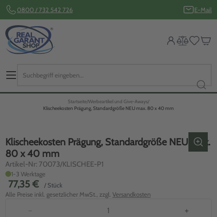
0800 / 732 542 726
E-Mail
Startseite
Werbeartikel und Give-Aways
Klischeekosten Prägung, Standardgröße NEU max. 80 x 40 mm
Klischeekosten Prägung, Standardgröße NEU max.
80 x 40 mm
Artikel-Nr: 70073/KLISCHEE-P1
1-3 Werktage
77,35 €
/ Stück
Alle Preise inkl. gesetzlicher MwSt., zzgl.
Versandkosten
−
+