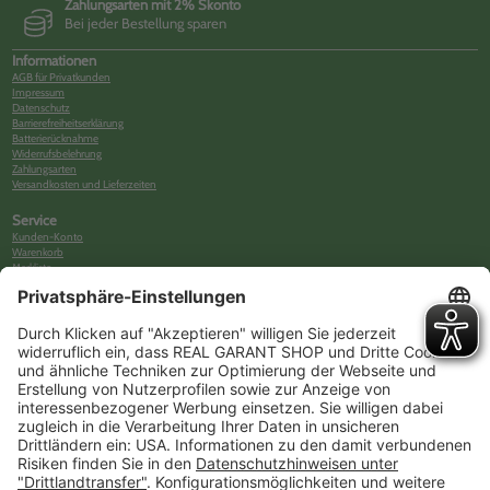
Zahlungsarten mit 2% Skonto
Bei jeder Bestellung sparen
Informationen
AGB für Privatkunden
Impressum
Datenschutz
Barrierefreiheitserklärung
Batterierücknahme
Widerrufsbelehrung
Zahlungsarten
Versandkosten und Lieferzeiten
Service
Kunden-Konto
Warenkorb
Merkliste
Neues Kunden-Konto anlegen
Newsletter
Kontakt
FAQs
Über uns
Kategorien
Betriebsorganisation (52)
Schlüsselorganisation (140)
Reifenorganisation (35)
Werkstattorganisation (166)
Preisauszeichnung und Preisdisplays (35)
Formulare KFZ und Werkstatt (34)
Kennzeichenhalter (49)