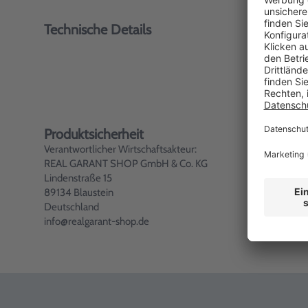
Technische Details
Produktsicherheit
Verantwortlicher Wirtschaftsakteur:
REAL GARANT SHOP GmbH & Co. KG
Lindenstraße 15
89134 Blaustein
Deutschland
info@realgarant-shop.de