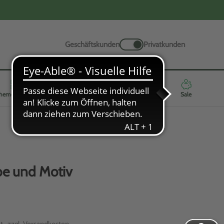
Geschäftskunden
Privatkunden
hemenwelten
Werbeartikel
Neuheiten
Highlights
Sale
be und Motiv