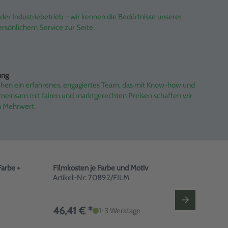
er Industriebetrieb – wir kennen die Bedürfnisse unserer
rsönlichem Service zur Seite.
ung
ehen ein erfahrenes, engagiertes Team, das mit Know-how und
emeinsam mit fairen und marktgerechten Preisen schaffen wir
n Mehrwert.
Farbe +
Filmkosten je Farbe und Motiv
Druck
Seit
Artikel-Nr: 70892/FILM
Arti
46,41 € *
1-3 Werktage
0,3