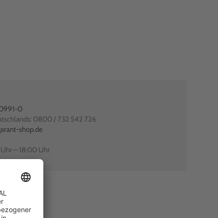
80991-0
utschlands: 0800 / 732 542 726
arant-shop.de
0 Uhr – 18:00 Uhr