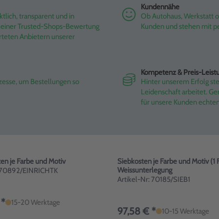
Kundennähe
tlich, transparent und in
Ob Autohaus, Werkstatt od
it einer Trusted-Shops-Bewertung
Kunden und stehen mit pe
rteten Anbietern unserer
Kompetenz & Preis-Leist
ozesse, um Bestellungen so
Hinter unserem Erfolg st
Leidenschaft arbeitet. G
für unsere Kunden echte
ten je Farbe und Motiv
Siebkosten je Farbe und Motiv (1 
Weissunterlegung
: 70892/EINRICHTK
Artikel-Nr: 70185/SIEB1
 *
15-20 Werktage
97,58 € *
10-15 Werktage