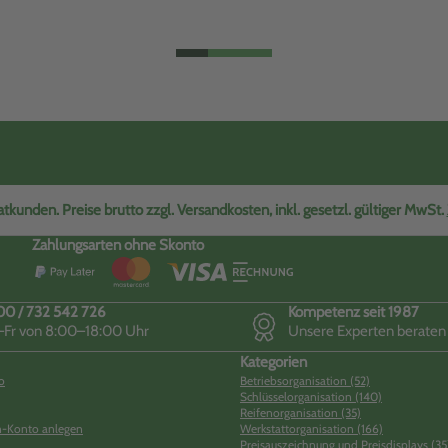
tkunden. Preise brutto zzgl. Versandkosten, inkl. gesetzl. gültiger MwSt.
Zahlungsarten ohne Skonto
0 / 732 542 726
Kompetenz seit 1987
Fr von 8:00–18:00 Uhr
Unsere Experten beraten
Kategorien
o
Betriebsorganisation (52)
Schlüsselorganisation (140)
Reifenorganisation (35)
-Konto anlegen
Werkstattorganisation (166)
Preisauszeichnung und Preisdisplays (35