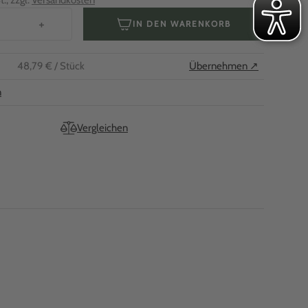
., zzgl.
Versandkosten
+
IN DEN WARENKORB
48,79 €
/ Stück
Übernehmen ↗
n
Vergleichen