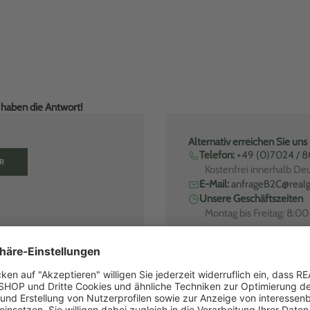
r haben die Antwort!
Alternativ erreichen Sie uns
Telefon:
+49 (0)7024 / 
R
Kostenfrei innerhalb De
E-Mail:
anfrageB2C@realg
Unsere Geschäftszeiten
Montag bis Freitag: 8:0