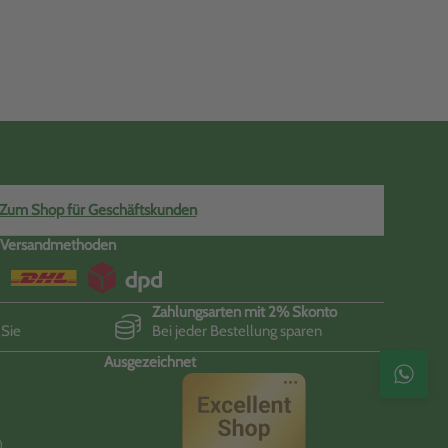
Zum Shop für Geschäftskunden
Versandmethoden
Zahlungsarten mit 2% Skonto
 Sie
Bei jeder Bestellung sparen
Ausgezeichnet
Kontak
)