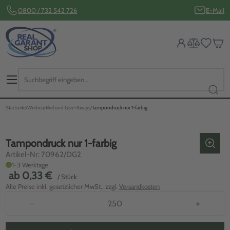
0800 / 732 542 726
E-Mail
Startseite
Werbeartikel und Give-Aways
Tampondruck nur 1-farbig
Tampondruck nur 1-farbig
Artikel-Nr: 70962/DG2
1-3 Werktage
ab
0,33 €
/ Stück
Alle Preise inkl. gesetzlicher MwSt., zzgl.
Versandkosten
−
+