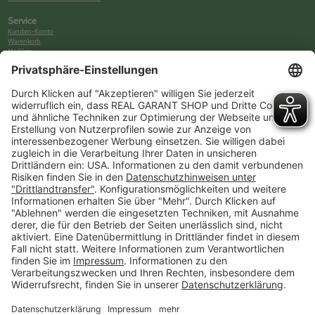
Service
Kunden-Konto
Warenkorb
Merkliste
Neues Kunden-Konto anlegen
Newsletter
Kontakt
FAQs
Über uns
Kategorien
Betriebsorganisation (52)
Schlüsselorganisation (140)
Reifenorganisation (35)
Werkstattorganisation (166)
Preisauszeichnung und Preisdisplays (35)
Formulare KFZ und Werkstatt (34)
Kennzeichenhalter (49)
KFZ-Verkauf und KFZ-Präsentation (19)
Aussenwerbung (47)
Prospektpräsentation, Infosysteme (29)
Werbeartikel und Give-Aways (212)
SALES OFF (14)
Ausgezeichnet