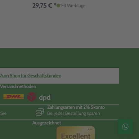
29,75 € *
97,
1-3 Werktage
Zum Shop für Geschäftskunden
Versandmethoden
Zahlungsarten mit 2% Skonto
 Sie
Bei jeder Bestellung sparen
Ausgezeichnet
Kontak