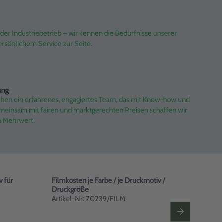
er Industriebetrieb – wir kennen die Bedürfnisse unserer
rsönlichem Service zur Seite.
ung
ehen ein erfahrenes, engagiertes Team, das mit Know-how und
emeinsam mit fairen und marktgerechten Preisen schaffen wir
n Mehrwert.
v für
Filmkosten je Farbe / je Druckmotiv /
Filmk
Druckgröße
(1 F
Artikel-Nr: 70239/FILM
Arti