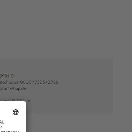
80991-0
utschlands: 0800 / 732 542 726
arant-shop.de
0 Uhr – 18:00 Uhr