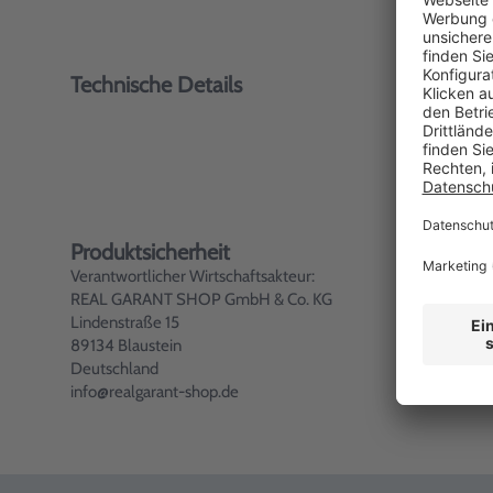
Technische Details
Produktsicherheit
Verantwortlicher Wirtschaftsakteur:
REAL GARANT SHOP GmbH & Co. KG
Lindenstraße 15
89134 Blaustein
Deutschland
info@realgarant-shop.de