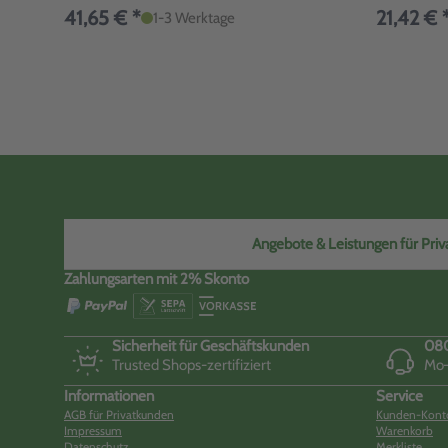
41,65 € *
21,42 € 
1-3 Werktage
Angebote & Leistungen für Priva
Zahlungsarten mit 2% Skonto
Sicherheit für Geschäftskunden
080
Trusted Shops-zertifiziert
Mo–
Informationen
Service
AGB für Privatkunden
Kunden-Kont
Impressum
Warenkorb
Datenschutz
Merkliste