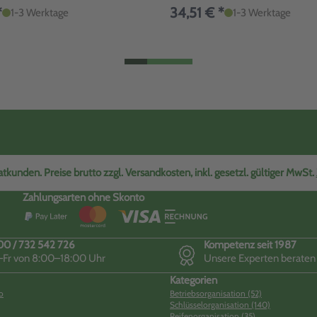
*
34,51 € *
1-3 Werktage
1-3 Werktage
tkunden. Preise brutto zzgl. Versandkosten, inkl. gesetzl. gültiger MwSt.
Zahlungsarten ohne Skonto
0 / 732 542 726
Kompetenz seit 1987
Fr von 8:00–18:00 Uhr
Unsere Experten beraten
Kategorien
o
Betriebsorganisation (52)
Schlüsselorganisation (140)
Reifenorganisation (35)