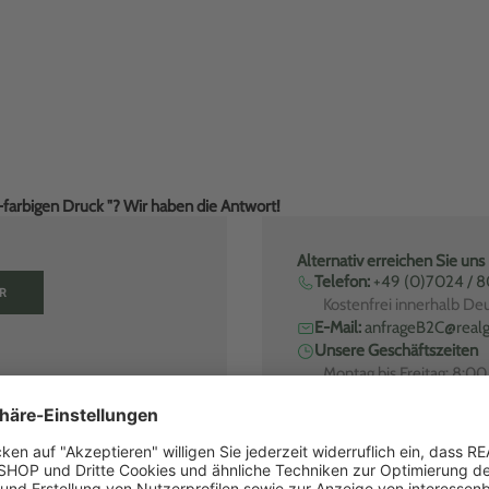
-farbigen Druck "? Wir haben die Antwort!
Alternativ erreichen Sie uns
Telefon:
+49 (0)7024 / 
R
Kostenfrei innerhalb De
E-Mail:
anfrageB2C@realg
Unsere Geschäftszeiten
Montag bis Freitag: 8:0