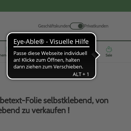
Geschäftskunden
Privatkunden
hemenwelten
Werbeartikel
Neuheiten
Highlights
Sale
betext-Folie selbstklebend, von
ebend zu verkaufen !