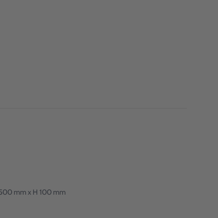
: L 500 mm x H 100 mm