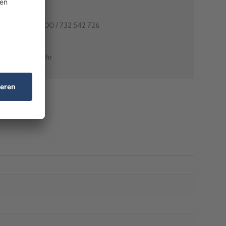
80991-0
utschlands: 0800 / 732 542 726
arant-shop.de
0 Uhr – 18:00 Uhr