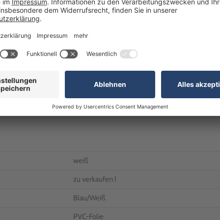
Alternativ erreichen Sie uns
Telefon:
+49 (0)7024 / 
R
Kostenfrei innerhalb De
E-Mail:
anfrageB2C@realg
Unsere Geschäftszeiten
Montag bis Freitag: 8:0
weiß
zu verkaufen !
Blau/Weiß
PVC-Folie