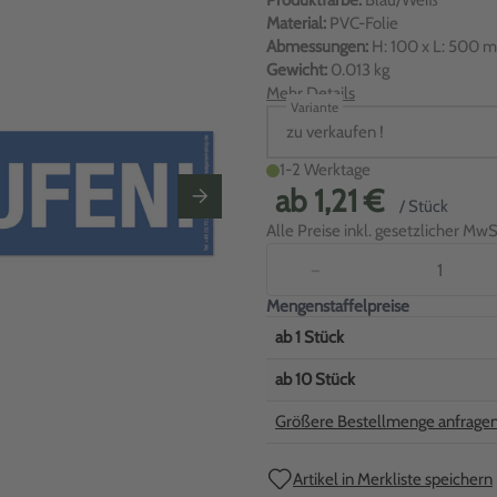
Produktfarbe:
Blau/Weiß
Material:
PVC-Folie
Abmessungen:
H: 100 x L: 500 
Gewicht:
0.013 kg
Mehr Details
Variante
zu verkaufen !
1-2 Werktage
ab
1,21 €
/ Stück
Alle Preise inkl. gesetzlicher MwSt
−
Mengenstaffelpreise
ab
1
Stück
ab
10
Stück
Größere Bestellmenge anfrage
Artikel in Merkliste speichern