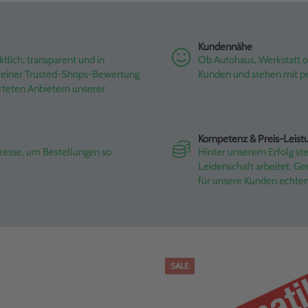
Kundennähe
tlich, transparent und in
Ob Autohaus, Werkstatt od
it einer Trusted-Shops-Bewertung
Kunden und stehen mit pe
rteten Anbietern unserer
Kompetenz & Preis-Leist
ozesse, um Bestellungen so
Hinter unserem Erfolg st
Leidenschaft arbeitet. G
für unsere Kunden echte
SALE