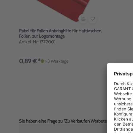
Rakel für Folien Anbringhilfe für Hafttaschen,
Folien, zur Logomontage
Artikel-Nr: 1772001
0,89 € *
1-3 Werktage
Sie haben eine Frage zu "Zu Verkaufen Werbetext-Folie selbs