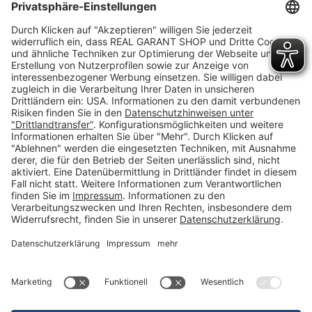
Newsletter
Kontakt
FAQs
Über uns
Kategorien
Betriebsorganisation (52)
Schlüsselorganisation (140)
Reifenorganisation (35)
Werkstattorganisation (166)
Preisauszeichnung und Preisdisplays (35)
Formulare KFZ und Werkstatt (34)
Kennzeichenhalter (49)
KFZ-Verkauf und KFZ-Präsentation (19)
Aussenwerbung (47)
Prospektpräsentation, Infosysteme (29)
Werbeartikel und Give-Aways (212)
SALES OFF (14)
Ausgezeichnet