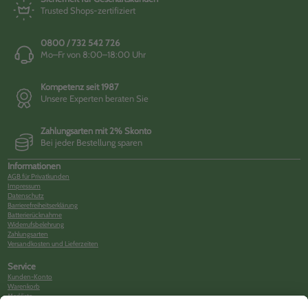
Trusted Shops-zertifiziert
0800 / 732 542 726
Mo–Fr von 8:00–18:00 Uhr
Kompetenz seit 1987
Unsere Experten beraten Sie
Zahlungsarten mit 2% Skonto
Bei jeder Bestellung sparen
Informationen
AGB für Privatkunden
Impressum
Datenschutz
Barrierefreiheitserklärung
Batterierücknahme
Widerrufsbelehrung
Zahlungsarten
Versandkosten und Lieferzeiten
Service
Kunden-Konto
Warenkorb
Merkliste
Neues Kunden-Konto anlegen