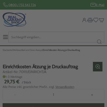
0800 / 732 542 726
E-Mail
Startseite
Werbeartikel und Give-Aways
Einrichtkosten Ätzung je Druckauftrag
Einrichtkosten Ätzung je Druckauftrag
Artikel-Nr: 70111/EINRICHT/Ä
1-3 Werktage
29,75 €
/ Stück
Alle Preise inkl. gesetzlicher MwSt., zzgl.
Versandkosten
−
+