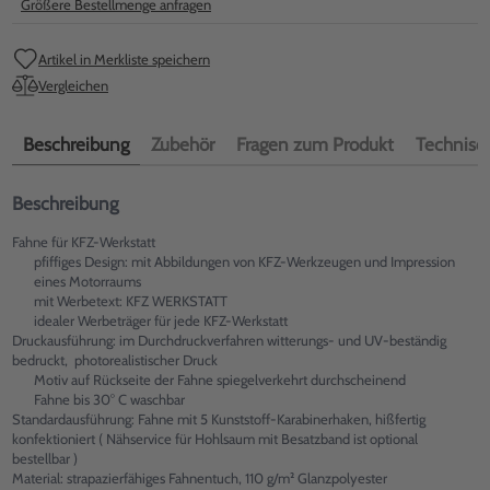
Größere Bestellmenge anfragen
Artikel in Merkliste speichern
Vergleichen
Beschreibung
Zubehör
Fragen zum Produkt
Technisch
Beschreibung
Fahne für KFZ-Werkstatt
pfiffiges Design: mit Abbildungen von KFZ-Werkzeugen und Impression
eines Motorraums
mit Werbetext: KFZ WERKSTATT
idealer Werbeträger für jede KFZ-Werkstatt
Druckausführung: im Durchdruckverfahren witterungs- und UV-beständig
bedruckt, photorealistischer Druck
Motiv auf Rückseite der Fahne spiegelverkehrt durchscheinend
Fahne bis 30° C waschbar
Standardausführung: Fahne mit 5 Kunststoff-Karabinerhaken, hißfertig
konfektioniert ( Nähservice für Hohlsaum mit Besatzband ist optional
bestellbar )
Material: strapazierfähiges Fahnentuch, 110 g/m² Glanzpolyester