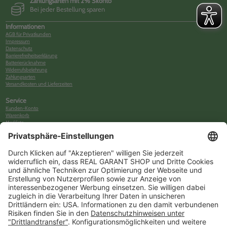
Zahlungsarten mit 2% Skonto
Bei jeder Bestellung sparen
Informationen
AGB für Privatkunden
Impressum
Datenschutz
Barrierefreiheitserklärung
Batterierücknahme
Widerrufsbelehrung
Zahlungsarten
Versandkosten und Lieferzeiten
Service
Kunden-Konto
Warenkorb
Merkliste
Neues Kunden-Konto anlegen
Newsletter
Kontakt
FAQs
Über uns
Kategorien
Betriebsorganisation (52)
Schlüsselorganisation (140)
Reifenorganisation (35)
Werkstattorganisation (166)
Preisauszeichnung und Preisdisplays (35)
Formulare KFZ und Werkstatt (34)
Kennzeichenhalter (49)