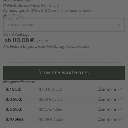
Produktfarbe:
Blau
Material:
Glanzpolyester/Fahnentuch
Abmessungen:
H: 375 x B: 150 cm - mit 5 Karabinerhaken
Mehr Details
Variante
H 375 x B 150cm
5-10 Werktage
ab
110,08 €
/ Stück
Alle Preise inkl. gesetzlicher MwSt., zzgl.
Versandkosten
−
+
IN DEN WARENKORB
Mengenstaffelpreise
ab
1
Stück
117,81 €
/ Stück
Übernehmen ↗
ab
3
Stück
115,43 €
/ Stück
Übernehmen ↗
ab
5
Stück
113,05 €
/ Stück
Übernehmen ↗
ab
10
Stück
110,08 €
/ Stück
Übernehmen ↗