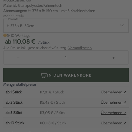
Produktfarbe:
Rot
Material:
Glanzpolyester/Fahnentuch
Abmessungen:
H: 375 x B: 150 cm - mit 5 Karabinerhaken
Mehr Details
Variante
H 375 x B 150cm
5-10 Werktage
ab
110,08 €
/ Stück
Alle Preise inkl. gesetzlicher MwSt., zzgl.
Versandkosten
−
+
IN DEN WARENKORB
Mengenstaffelpreise
ab
1
Stück
117,81 €
/ Stück
Übernehmen ↗
ab
3
Stück
115,43 €
/ Stück
Übernehmen ↗
ab
5
Stück
113,05 €
/ Stück
Übernehmen ↗
ab
10
Stück
110,08 €
/ Stück
Übernehmen ↗