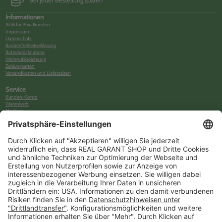
Bei jeder Bestellung sparen
Informationen
AGB für Privatkunden
Impressum
Datenschutz
Barrierefreiheitserklärung
Batterierücknahme
Widerrufsbelehrung
Zahlungsarten
Versandkosten und Lieferzeiten
Service
Kunden-Konto
Warenkorb
Merkliste
Neues Kunden-Konto anlegen
Newsletter
Kontakt
FAQs
Über uns
Kategorien
Betriebsorganisation (52)
Schlüsselorganisation (140)
Reifenorganisation (35)
Werkstattorganisation (166)
Preisauszeichnung und Preisdisplays (35)
Formulare KFZ und Werkstatt (34)
Kennzeichenhalter (49)
KFZ-Verkauf und KFZ-Präsentation (19)