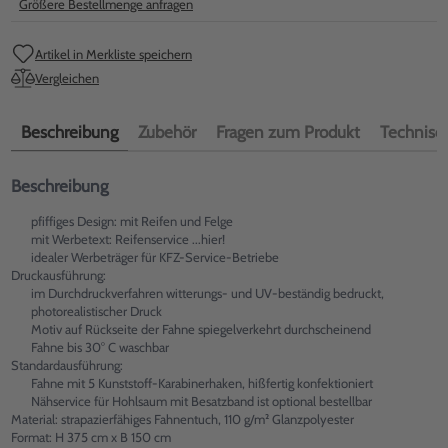
Größere Bestellmenge anfragen
Artikel in Merkliste speichern
Vergleichen
Beschreibung
Zubehör
Fragen zum Produkt
Technisch
Beschreibung
pfiffiges Design: mit Reifen und Felge
mit Werbetext: Reifenservice ...hier!
idealer Werbeträger für KFZ-Service-Betriebe
Druckausführung:
im Durchdruckverfahren witterungs- und UV-beständig bedruckt,
photorealistischer Druck
Motiv auf Rückseite der Fahne spiegelverkehrt durchscheinend
Fahne bis 30° C waschbar
Standardausführung:
Fahne mit 5 Kunststoff-Karabinerhaken, hißfertig konfektioniert
Nähservice für Hohlsaum mit Besatzband ist optional bestellbar
Material: strapazierfähiges Fahnentuch, 110 g/m² Glanzpolyester
Format: H 375 cm x B 150 cm