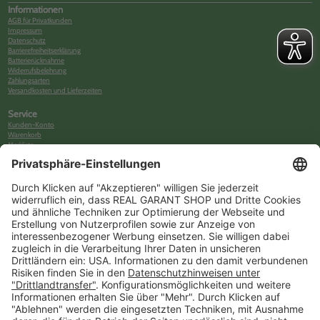
Informationen
AGB für Privatkunden
Impressum
Datenschutz
Barrierefreiheitserklärung
Batterierücknahme
Widerrufsbelehrung
Zahlungsarten
Versandkosten und Lieferzeiten
Service
Kunden-Konto
Warenkorb
Merkliste
Neues Kunden-Konto anlegen
Newsletter
Kontakt
FAQs
Über uns
Kategorien
Betriebsorganisation (52)
Schlüsselorganisation (140)
Reifenorganisation (35)
Werkstattorganisation (166)
Preisauszeichnung und Preisdisplays (35)
Formulare KFZ und Werkstatt (34)
Kennzeichenhalter (49)
KFZ-Verkauf und KFZ-Präsentation (19)
Aussenwerbung (47)
Prospektpräsentation, Infosysteme (29)