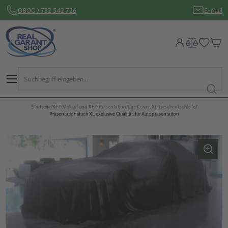
0800 / 732 542 726
E-Mail
Startseite
KFZ-Verkauf und KFZ-Präsentation
Car-Cover, XL-Geschenkschleife
Präsentationstuch XL exclusive Qualität, für Autopräsentation