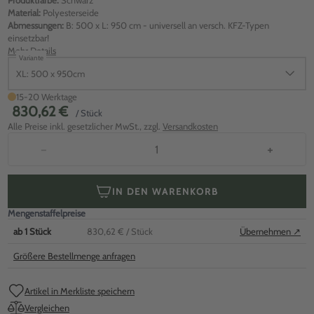
Produktfarbe:
Schwarz
Material:
Polyesterseide
Abmessungen:
B: 500 x L: 950 cm - universell an versch. KFZ-Typen
einsetzbar!
Mehr Details
Variante
XL: 500 x 950cm
15-20 Werktage
830,62 €
/ Stück
Alle Preise inkl. gesetzlicher MwSt., zzgl.
Versandkosten
−
+
IN DEN WARENKORB
Mengenstaffelpreise
ab
1
Stück
830,62 €
/ Stück
Übernehmen ↗
Größere Bestellmenge anfragen
Artikel in Merkliste speichern
Vergleichen