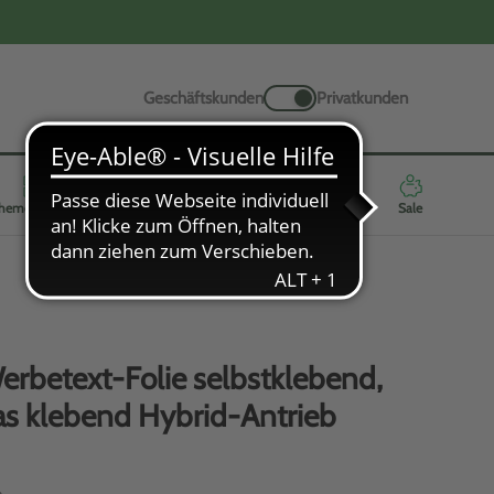
Geschäftskunden
Privatkunden
hemenwelten
Werbeartikel
Neuheiten
Highlights
Sale
erbetext-Folie selbstklebend,
as klebend Hybrid-Antrieb