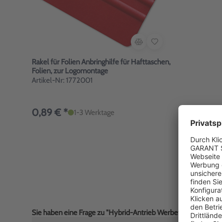
Rakel für Folien Anbringhilfe für Hafttaschen,
Folien, zur Logomontage
Artikel-Nr: 1772001
0,89 € *
1-3 Werktage
Sie haben eine Frage zu "Hybrid-Antrieb Werbetext-Folie sel