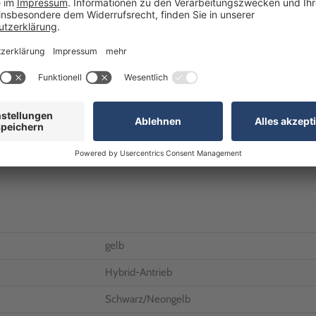
Alternativ erreichen Sie uns
Telefon:
+49 (0)7024 / 
R
Kostenfrei innerhalb De
E-Mail:
anfrageB2C@realg
Unsere Geschäftszeiten
Montag bis Freitag: 8:0
gelb
Hybrid-Antrieb
Schwarz/Neongelb