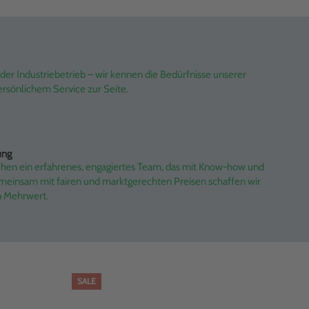
er Industriebetrieb – wir kennen die Bedürfnisse unserer
rsönlichem Service zur Seite.
ung
ehen ein erfahrenes, engagiertes Team, das mit Know-how und
emeinsam mit fairen und marktgerechten Preisen schaffen wir
n Mehrwert.
SALE
SAL