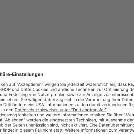
bstklebend, von außen auf Glas klebend"? Wir haben die Antwort!