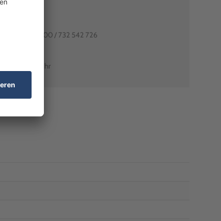
80991-0
utschlands: 0800 / 732 542 726
arant-shop.de
0 Uhr – 18:00 Uhr