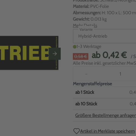
Produktfarbe:
Schwarz/Neongel
Material:
PVC-Folie
Abmessungen:
H: 100 x L: 500 
Gewicht:
0.013 kg
Mehr Details
Variante
Hybrid-Antrieb
1-3 Werktage
ab
0,42 €
0,58 €
/ 
Alle Preise inkl. gesetzlicher MwSt
−
Mengenstaffelpreise
ab
1
Stück
0,4
ab
10
Stück
0,4
Größere Bestellmenge anfrage
Artikel in Merkliste speichern