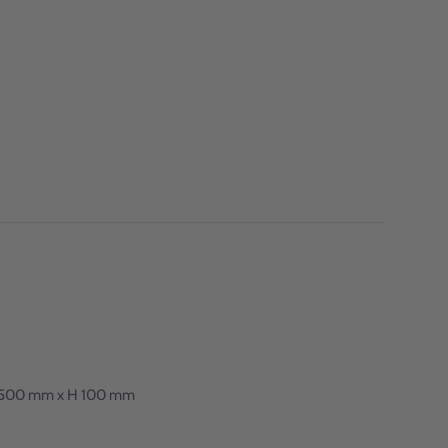
: L 500 mm x H 100 mm