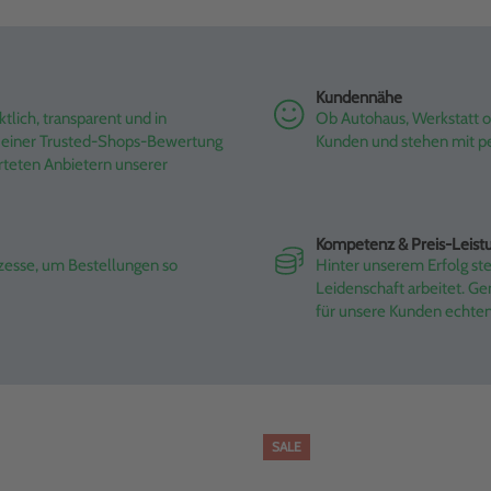
Kundennähe
tlich, transparent und in
Ob Autohaus, Werkstatt od
it einer Trusted-Shops-Bewertung
Kunden und stehen mit pe
rteten Anbietern unserer
Kompetenz & Preis-Leist
ozesse, um Bestellungen so
Hinter unserem Erfolg st
Leidenschaft arbeitet. G
für unsere Kunden echte
SALE