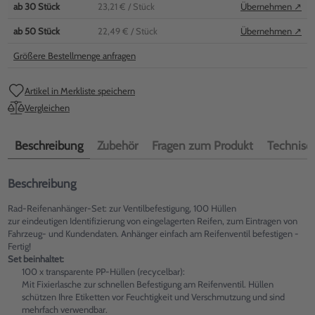
ab
30
Stück
23,21 €
/ Stück
Übernehmen ↗
ab
50
Stück
22,49 €
/ Stück
Übernehmen ↗
Größere Bestellmenge anfragen
Artikel in Merkliste speichern
Vergleichen
Beschreibung
Zubehör
Fragen zum Produkt
Technisch
Beschreibung
Rad-Reifenanhänger-Set: zur Ventilbefestigung, 100 Hüllen
zur eindeutigen Identifizierung von eingelagerten Reifen, zum Eintragen von
Fahrzeug- und Kundendaten. Anhänger einfach am Reifenventil befestigen -
Fertig!
Set beinhaltet:
100 x transparente PP-Hüllen (recycelbar):
Mit Fixierlasche zur schnellen Befestigung am Reifenventil. Hüllen
schützen Ihre Etiketten vor Feuchtigkeit und Verschmutzung und sind
mehrfach verwendbar.