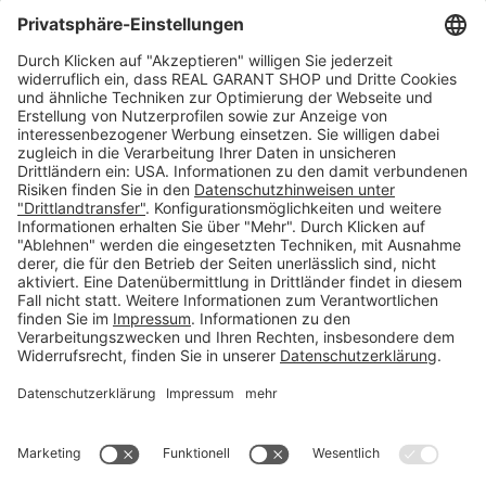
Neues Kunden-Konto anlegen
Newsletter
Kontakt
FAQs
Über uns
Kategorien
Betriebsorganisation (52)
Schlüsselorganisation (140)
Reifenorganisation (35)
Werkstattorganisation (166)
Preisauszeichnung und Preisdisplays (35)
Formulare KFZ und Werkstatt (34)
Kennzeichenhalter (49)
KFZ-Verkauf und KFZ-Präsentation (19)
Aussenwerbung (47)
Prospektpräsentation, Infosysteme (29)
Werbeartikel und Give-Aways (212)
SALES OFF (14)
Ausgezeichnet