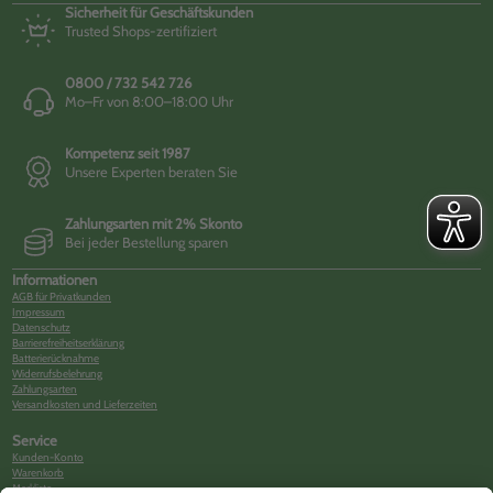
Sicherheit für Geschäftskunden
Trusted Shops-zertifiziert
0800 / 732 542 726
Mo–Fr von 8:00–18:00 Uhr
Kompetenz seit 1987
Unsere Experten beraten Sie
Zahlungsarten mit 2% Skonto
Bei jeder Bestellung sparen
Informationen
AGB für Privatkunden
Impressum
Datenschutz
Barrierefreiheitserklärung
Batterierücknahme
Widerrufsbelehrung
Zahlungsarten
Versandkosten und Lieferzeiten
Service
Kunden-Konto
Warenkorb
Merkliste