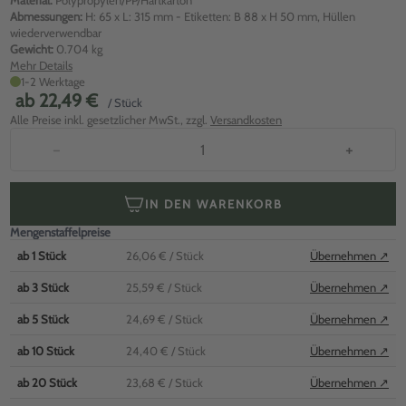
Material:
Polypropylen/PP/Hartkarton
Abmessungen:
H: 65 x L: 315 mm - Etiketten: B 88 x H 50 mm, Hüllen
wiederverwendbar
Gewicht:
0.704 kg
Mehr Details
1-2 Werktage
ab
22,49 €
/ Stück
Alle Preise inkl. gesetzlicher MwSt., zzgl.
Versandkosten
−
+
IN DEN WARENKORB
Mengenstaffelpreise
ab
1
Stück
26,06 €
/ Stück
Übernehmen ↗
ab
3
Stück
25,59 €
/ Stück
Übernehmen ↗
ab
5
Stück
24,69 €
/ Stück
Übernehmen ↗
ab
10
Stück
24,40 €
/ Stück
Übernehmen ↗
ab
20
Stück
23,68 €
/ Stück
Übernehmen ↗