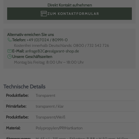
Direkt Kontakt aufnehmen
ZUM KONTAKTFORMULAR
Alternativ erreichen Sie uns
Telefon:
+49 (0)7024 / 80991-0
Kostenfrei innerhalb Deutschlands: 0800 / 732 542 726
E-Mail:
anfrageB2C@realgarant-shop.de
Unsere Geschäftszeiten
Montag bis Freitag: 8:00 Uhr – 18:00 Uhr
Technische Details
Produktfarbe:
Transparent
Primärfarbe:
transparent / klar
Produktfarbe:
Transparent/Weiß
Material:
Polypropylen/PP/Hartkarton
Abmessungen:
H: 65 x L: 315 mm - Etiketten: B 88 x H 50 mm, Hüllen