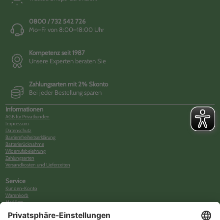
0800 / 732 542 726
Mo–Fr von 8:00–18:00 Uhr
Kompetenz seit 1987
Unsere Experten beraten Sie
Zahlungsarten mit 2% Skonto
Bei jeder Bestellung sparen
Informationen
AGB für Privatkunden
Impressum
Datenschutz
Barrierefreiheitserklärung
Batterierücknahme
Widerrufsbelehrung
Zahlungsarten
Versandkosten und Lieferzeiten
Service
Kunden-Konto
Warenkorb
Merkliste
Neues Kunden-Konto anlegen
Newsletter