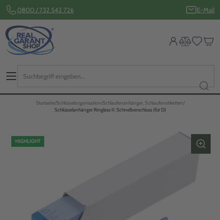
0800 / 732 542 726
E-Mail
Startseite
Schlüsselorganisation
Schlaufenanhänger, Schlaufenetiketten
Schlüsselanhänger Ringless II: Schnellverschluss (für D)
HIGHLIGHT