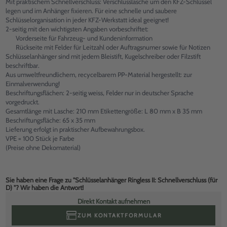
Mit praktischem Schnellverschluss: Verschlusslasche um den KFZ-Schlüssel
legen und im Anhänger fixieren. Für eine schnelle und saubere
Schlüsselorganisation in jeder KFZ-Werkstatt ideal geeignet!
2-seitig mit den wichtigsten Angaben vorbeschriftet:
Vorderseite für Fahrzeug- und Kundeninformation
Rückseite mit Felder für Leitzahl oder Auftragsnumer sowie für Notizen
Schlüsselanhänger sind mit jedem Bleistift, Kugelschreiber oder Filzstift
beschriftbar.
Aus umweltfreundlichem, recycelbarem PP-Material hergestellt: zur
Einmalverwendung!
Beschriftungsflächen: 2-seitig weiss, Felder nur in deutscher Sprache
vorgedruckt.
Gesamtlänge mit Lasche: 210 mm Etikettengröße: L 80 mm x B 35 mm
Beschriftungsfläche: 65 x 35 mm
Lieferung erfolgt in praktischer Aufbewahrungsbox.
VPE = 100 Stück je Farbe
(Preise ohne Dekomaterial)
Sie haben eine Frage zu "Schlüsselanhänger Ringless II: Schnellverschluss (für
D) "? Wir haben die Antwort!
Direkt Kontakt aufnehmen
ZUM KONTAKTFORMULAR