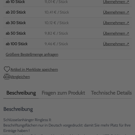
ab
10
Stück
11,01 €
/ Stück
Übernehmen ↗
ab
20
Stück
10,41 €
/ Stück
Übernehmen ↗
ab
30
Stück
10,12 €
/ Stück
Übernehmen ↗
ab
50
Stück
9,82 €
/ Stück
Übernehmen ↗
ab
100
Stück
9,46 €
/ Stück
Übernehmen ↗
Größere Bestellmenge anfragen
Artikel in Merkliste speichern
Vergleichen
Beschreibung
Fragen zum Produkt
Technische Details
Beschreibung
Schlüsselanhänger Ringless II:
Beschriftungsflächen nur in Deutsch vorgedruckt: damit Sie mehr Platz für Ihre
Einträge haben !