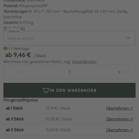
Produktfarbe:
Blau/Weiß
Material:
Polypropylen/PP
Abmessungen:
B: 35 x T: 210 mm - Beschriftungsfeld: 65 x 35 mm, 2seitig
beschrifbar
Gewicht:
0.172 kg
Mehr Details
Variante
Variante wählen
1-2 Werktage
ab
9,46 €
/ Stück
Alle Preise inkl. gesetzlicher MwSt., zzgl.
Versandkosten
−
+
IN DEN WARENKORB
Mengenstaffelpreise
ab
1
Stück
12,91 €
/ Stück
Übernehmen ↗
ab
3
Stück
12,50 €
/ Stück
Übernehmen ↗
ab
5
Stück
11,60 €
/ Stück
Übernehmen ↗