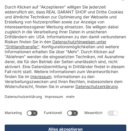
Kontakt
FAQs
Über uns
Kategorien
Betriebsorganisation (52)
Schlüsselorganisation (140)
Reifenorganisation (35)
Werkstattorganisation (166)
Preisauszeichnung und Preisdisplays (35)
Formulare KFZ und Werkstatt (34)
Kennzeichenhalter (49)
KFZ-Verkauf und KFZ-Präsentation (19)
Aussenwerbung (47)
Prospektpräsentation, Infosysteme (29)
Werbeartikel und Give-Aways (212)
SALES OFF (14)
Ausgezeichnet