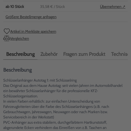
ab
10
Stück
35,58 €
/ Stück
Übernehmen ↗
Größere Bestellmenge anfragen
Artikel in Merkliste speichern
Vergleichen
Beschreibung
Zubehör
Fragen zum Produkt
Technisch
Beschreibung
Schlüsselanhänger Autotag 1: mit Schlüsselring
Das Original aus dem Hause Autotag: seit vielen Jahren im Automobilhandel
ein bewährter Schlüsselanhänger für die professionelle KFZ-
Schlüsselorganisation.
In vielen Farben erhältlich: zur einfachen Unterscheidung von
Fahrzeugkriterien über die Farbe des Schlüsselanhängers (z.B. nach
Gebrauchtwagen, Jahreswagen, Neuwagen oder nach Marken bzw.
Servicebereich in der Werkstatt)
PVC-Anhänger aus extra stabilem, durchgefärbtem Hartkunststoff,
abgerundete Ecken verhindern das Einreißen von z.B. Taschen an