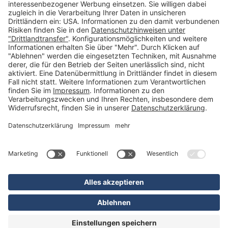
Schlüsselorganisation (140)
Reifenorganisation (35)
Werkstattorganisation (166)
Preisauszeichnung und Preisdisplays (35)
Formulare KFZ und Werkstatt (34)
Kennzeichenhalter (49)
KFZ-Verkauf und KFZ-Präsentation (19)
Aussenwerbung (47)
Prospektpräsentation, Infosysteme (29)
Werbeartikel und Give-Aways (212)
SALES OFF (14)
Ausgezeichnet
* Alle Preise inkl. deutscher MwSt., zzgl. Versandkosten
** Unverbindliche Preisempfehlung des Herstellers
*** Nur Standardversand innerhalb Deutschlands
VERTRAG WIDERRUFEN