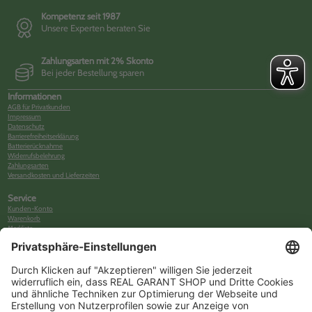
Kompetenz seit 1987
Unsere Experten beraten Sie
Zahlungsarten mit 2% Skonto
Bei jeder Bestellung sparen
Informationen
AGB für Privatkunden
Impressum
Datenschutz
Barrierefreiheitserklärung
Batterierücknahme
Widerrufsbelehrung
Zahlungsarten
Versandkosten und Lieferzeiten
Service
Kunden-Konto
Warenkorb
Merkliste
Neues Kunden-Konto anlegen
Newsletter
Kontakt
FAQs
Über uns
Kategorien
Betriebsorganisation (52)