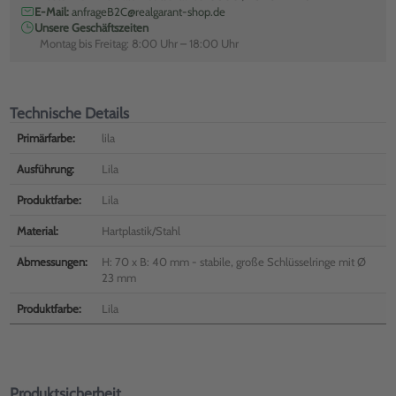
E-Mail:
anfrageB2C@realgarant-shop.de
Unsere Geschäftszeiten
Montag bis Freitag: 8:00 Uhr – 18:00 Uhr
Technische Details
Primärfarbe:
lila
Ausführung:
Lila
Produktfarbe:
Lila
Material:
Hartplastik/Stahl
Abmessungen:
H: 70 x B: 40 mm - stabile, große Schlüsselringe mit Ø
23 mm
Produktfarbe:
Lila
Produktsicherheit