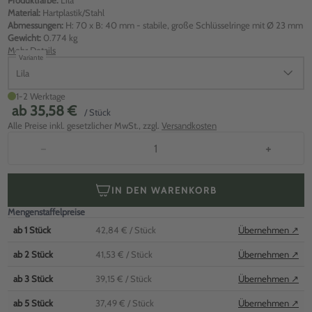
Produktfarbe:
Lila
Material:
Hartplastik/Stahl
Abmessungen:
H: 70 x B: 40 mm - stabile, große Schlüsselringe mit Ø 23 mm
Gewicht:
0.774 kg
Mehr Details
Variante
Lila
1-2 Werktage
ab
35,58 €
/ Stück
Alle Preise inkl. gesetzlicher MwSt., zzgl.
Versandkosten
−
+
IN DEN WARENKORB
Mengenstaffelpreise
ab
1
Stück
42,84 €
/ Stück
Übernehmen ↗
ab
2
Stück
41,53 €
/ Stück
Übernehmen ↗
ab
3
Stück
39,15 €
/ Stück
Übernehmen ↗
ab
5
Stück
37,49 €
/ Stück
Übernehmen ↗