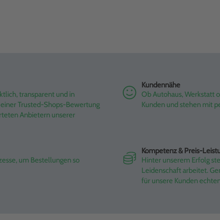
Kundennähe
tlich, transparent und in
Ob Autohaus, Werkstatt od
it einer Trusted-Shops-Bewertung
Kunden und stehen mit pe
rteten Anbietern unserer
Kompetenz & Preis-Leist
ozesse, um Bestellungen so
Hinter unserem Erfolg st
Leidenschaft arbeitet. G
für unsere Kunden echte