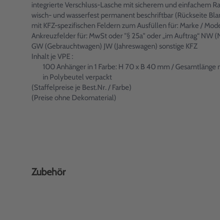
integrierte Verschluss-Lasche mit sicherem und einfachem Ra
wisch- und wasserfest permanent beschriftbar (Rückseite Bla
mit KFZ-spezifischen Feldern zum Ausfüllen für: Marke / Model
Ankreuzfelder für: MwSt oder "§ 25a" oder „im Auftrag“ NW
GW (Gebrauchtwagen) JW (Jahreswagen) sonstige KFZ
Inhalt je VPE :
100 Anhänger in 1 Farbe: H 70 x B 40 mm / Gesamtlänge 
in Polybeutel verpackt
(Staffelpreise je Best.Nr. / Farbe)
(Preise ohne Dekomaterial)
Zubehör