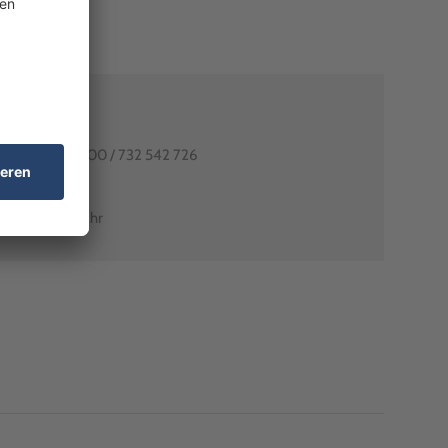
80991-0
utschlands: 0800 / 732 542 726
arant-shop.de
0 Uhr – 18:00 Uhr