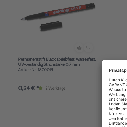
Permanentstift Black abriebfest, wasserfest,
UV-beständig Strichstärke 0,7 mm
Artikel-Nr: 1870019
0,94 € *
1-2 Werktage