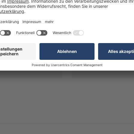
ster-Schnellverschluss, 100 Stück"? Wir haben die Antwort!
Alternativ erreichen Sie uns
Telefon:
+49 (0)7024 / 
R
Kostenfrei innerhalb De
E-Mail:
anfrageB2C@realg
Unsere Geschäftszeiten
Montag bis Freitag: 8:0