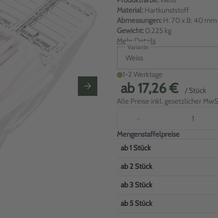
Produktfarbe:
Weiß
Material:
Hartkunststoff
Abmessungen:
H: 70 x B: 40 mm
Gewicht:
0.225 kg
Mehr Details
Variante
Weiss
1-2 Werktage
ab
17,26 €
/ Stück
Alle Preise inkl. gesetzlicher MwSt
−
Mengenstaffelpreise
ab
1
Stück
ab
2
Stück
ab
3
Stück
ab
5
Stück