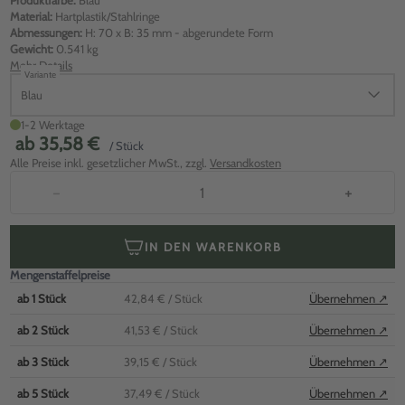
Produktfarbe:
Blau
Material:
Hartplastik/Stahlringe
Abmessungen:
H: 70 x B: 35 mm - abgerundete Form
Gewicht:
0.541 kg
Mehr Details
Variante
Blau
1-2 Werktage
ab
35,58 €
/ Stück
Alle Preise inkl. gesetzlicher MwSt., zzgl.
Versandkosten
−
+
IN DEN WARENKORB
Mengenstaffelpreise
ab
1
Stück
42,84 €
/ Stück
Übernehmen ↗
ab
2
Stück
41,53 €
/ Stück
Übernehmen ↗
ab
3
Stück
39,15 €
/ Stück
Übernehmen ↗
ab
5
Stück
37,49 €
/ Stück
Übernehmen ↗