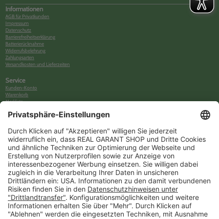
Informationen
AGB für Privatkunden
Impressum
Datenschutz
Barrierefreiheitserklärung
Batterierücknahme
Widerrufsbelehrung
Zahlungsarten
Versandkosten und Lieferzeiten
Service
Kunden-Konto
Warenkorb
Merkliste
Neues Kunden-Konto anlegen
Newsletter
Kontakt
FAQs
Über uns
Kategorien
Betriebsorganisation (52)
Schlüsselorganisation (140)
Reifenorganisation (35)
Werkstattorganisation (166)
Preisauszeichnung und Preisdisplays (35)
Formulare KFZ und Werkstatt (34)
Kennzeichenhalter (49)
KFZ-Verkauf und KFZ-Präsentation (19)
Aussenwerbung (47)