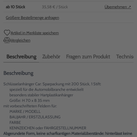
ab
10
Stück
35,58 €
/ Stück
Übernehmen ↗
Größere Bestellmenge anfragen
Artikel in Merkliste speichern
Vergleichen
Beschreibung
Zubehör
Fragen zum Produkt
Technisch
Beschreibung
Schlüsselanhänger Car: Sparpackung mit 200 Stück, 1 Stift:
speziell für die Automobilbranche entwickelt
besonders stabiler Hartplastikanhänger
Größe: H 70 x B 35 mm
mit vorbeschrifteten Feldern für:
MARKE / MODELL
BAUJAHR / ERSTZULASSUNG
FARBE
KENNZEICHEN oder FAHRGESTELLNUMMER
Abgerundete Form, keine scharfkantigen Materialüberstände: hinterlässt keine