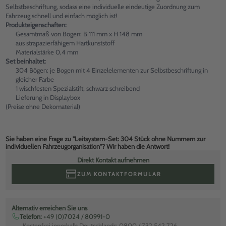
Selbstbeschriftung, sodass eine individuelle eindeutige Zuordnung zum
Fahrzeug schnell und einfach möglich ist!
Produkteigenschaften:
Gesamtmaß von Bogen: B 111 mm x H 148 mm
aus strapazierfähigem Hartkunststoff
Materialstärke 0,4 mm
Set beinhaltet:
304 Bögen: je Bogen mit 4 Einzelelementen zur Selbstbeschriftung in
gleicher Farbe
1 wischfesten Spezialstift, schwarz schreibend
Lieferung in Displaybox
(Preise ohne Dekomaterial)
Sie haben eine Frage zu "Leitsystem-Set: 304 Stück ohne Nummern zur
individuellen Fahrzeugorganisation"? Wir haben die Antwort!
Direkt Kontakt aufnehmen
ZUM KONTAKTFORMULAR
Alternativ erreichen Sie uns
Telefon:
+49 (0)7024 / 80991-0
Kostenfrei innerhalb Deutschlands: 0800 / 732 542 726