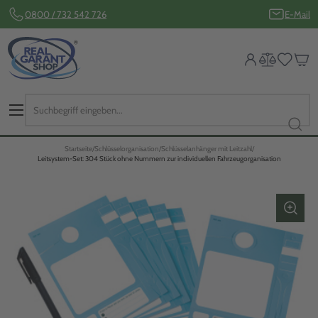
0800 / 732 542 726
E-Mail
Startseite
Schlüsselorganisation
Schlüsselanhänger mit Leitzahl
Leitsystem-Set: 304 Stück ohne Nummern zur individuellen Fahrzeugorganisation