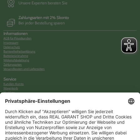
Unsere Experten beraten Sie
Zahlungsarten mit 2% Skonto
Bei jeder Bestellung sparen
Informationen
AGB für Privatkunden
Impressum
Datenschutz
Barrierefreiheitserklärung
Batterierücknahme
Widerrufsbelehrung
Zahlungsarten
Versandkosten und Lieferzeiten
Service
Kunden-Konto
Warenkorb
Merkliste
Neues Kunden-Konto anlegen
Newsletter
Kontakt
FAQs
Über uns
Kategorien
Betriebsorganisation (52)
Schlüsselorganisation (140)
Reifenorganisation (35)