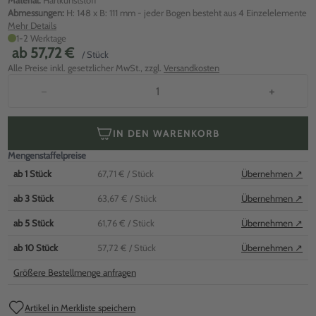
Material:
Hartkunststoff
Abmessungen:
H: 148 x B: 111 mm - jeder Bogen besteht aus 4 Einzelelemente
Mehr Details
1-2 Werktage
ab
57,72 €
/ Stück
Alle Preise inkl. gesetzlicher MwSt., zzgl.
Versandkosten
−
+
IN DEN WARENKORB
Mengenstaffelpreise
ab
1
Stück
67,71 €
/ Stück
Übernehmen ↗
ab
3
Stück
63,67 €
/ Stück
Übernehmen ↗
ab
5
Stück
61,76 €
/ Stück
Übernehmen ↗
ab
10
Stück
57,72 €
/ Stück
Übernehmen ↗
Größere Bestellmenge anfragen
Artikel in Merkliste speichern