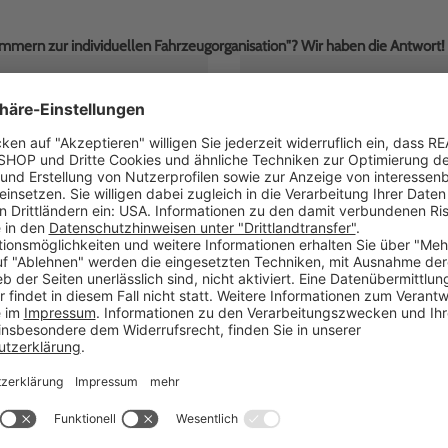
mmern zur individuellen Fahrzeugorganisation"? Wir haben die Antwort!
Alternativ erreichen Sie uns
Telefon:
+49 (0)7024 / 
R
Kostenfrei innerhalb De
E-Mail:
anfrageB2C@realg
Unsere Geschäftszeiten
Montag bis Freitag: 8:0