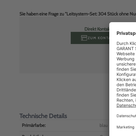
Sie haben eine Frage zu "Leitsystem-Set: 304 Stück ohne Nu
Direkt Kontakt aufnehmen
ZUM KONTAKTFORMULA
Technische Details
Primärfarbe:
blau