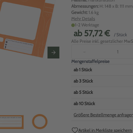
Material:
Hartkunststoff
Abmessungen:
H: 148 x B: 111 m
Gewicht:
1.6 kg
Mehr Details
1-2 Werktage
ab
57,72 €
/ Stück
Alle Preise inkl. gesetzlicher MwSt
−
Mengenstaffelpreise
ab
1
Stück
ab
3
Stück
ab
5
Stück
ab
10
Stück
Größere Bestellmenge anfrage
Artikel in Merkliste speichern