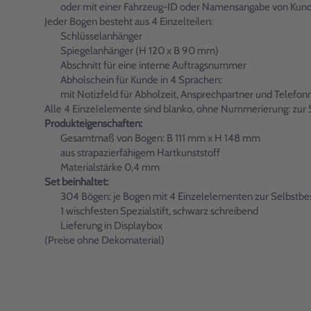
oder mit einer Fahrzeug-ID oder Namensangabe von Kund
Jeder Bogen besteht aus 4 Einzelteilen:
Schlüsselanhänger
Spiegelanhänger (H 120 x B 90 mm)
Abschnitt für eine interne Auftragsnummer
Abholschein für Kunde in 4 Sprachen:
mit Notizfeld für Abholzeit, Ansprechpartner und Telef
Alle 4 Einzelelemente sind blanko, ohne Nummerierung: zur Se
Produkteigenschaften:
Gesamtmaß von Bogen: B 111 mm x H 148 mm
aus strapazierfähigem Hartkunststoff
Materialstärke 0,4 mm
Set beinhaltet:
304 Bögen: je Bogen mit 4 Einzelelementen zur Selbstbesc
1 wischfesten Spezialstift, schwarz schreibend
Lieferung in Displaybox
(Preise ohne Dekomaterial)