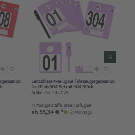
rganisation:
Leitzahlset 4-teilig zur Fahrzeugorganisation:
Leitz
k
Nr. 01 bis 304 Set mit 304 Stück
Nr. 
Artikel-Nr: 4372129
Arti
Mengenstaffelpreis verfügbar
Me
ab 55,34 € *
ab 
1-2 Werktage