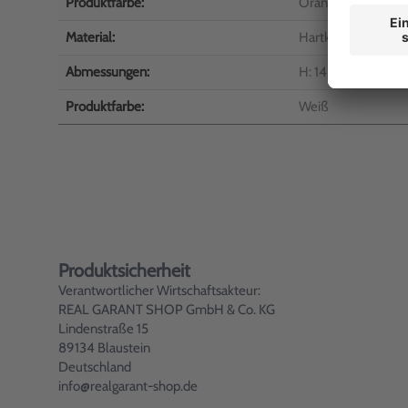
Produktfarbe:
Orange/Weiß
Material:
Hartkunststoff
Abmessungen:
H: 148 x B: 111 mm
Produktfarbe:
Weiß
Produktsicherheit
Verantwortlicher Wirtschaftsakteur:
REAL GARANT SHOP GmbH & Co. KG
Lindenstraße 15
89134 Blaustein
Deutschland
info@realgarant-shop.de