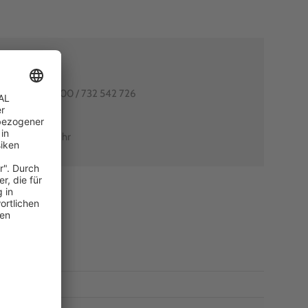
80991-0
utschlands: 0800 / 732 542 726
arant-shop.de
0 Uhr – 18:00 Uhr