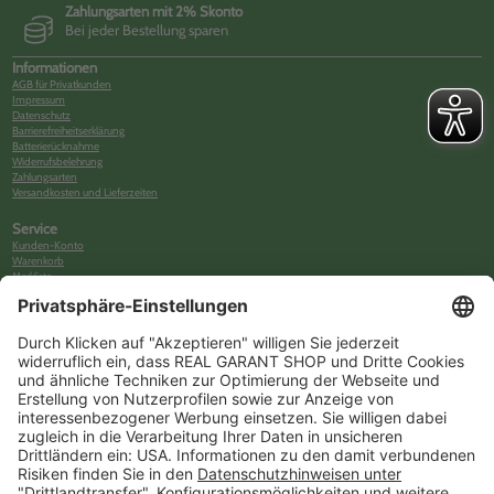
Zahlungsarten mit 2% Skonto
Bei jeder Bestellung sparen
Informationen
AGB für Privatkunden
Impressum
Datenschutz
Barrierefreiheitserklärung
Batterierücknahme
Widerrufsbelehrung
Zahlungsarten
Versandkosten und Lieferzeiten
Service
Kunden-Konto
Warenkorb
Merkliste
Neues Kunden-Konto anlegen
Newsletter
Kontakt
FAQs
Über uns
Kategorien
Betriebsorganisation (52)
Schlüsselorganisation (140)
Reifenorganisation (35)
Werkstattorganisation (166)
Preisauszeichnung und Preisdisplays (35)
Formulare KFZ und Werkstatt (34)