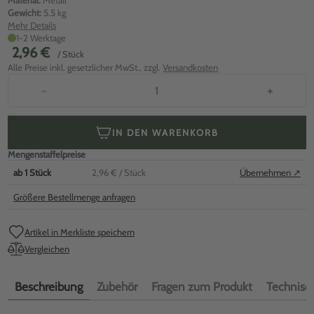
Material:
Metall
Gewicht:
5.5 kg
Mehr Details
1-2 Werktage
2,96 €
/ Stück
Alle Preise inkl. gesetzlicher MwSt., zzgl.
Versandkosten
−
+
IN DEN WARENKORB
Mengenstaffelpreise
ab
1
Stück
2,96 €
/ Stück
Übernehmen ↗
Größere Bestellmenge anfragen
Artikel in Merkliste speichern
Vergleichen
Beschreibung
Zubehör
Fragen zum Produkt
Technisch