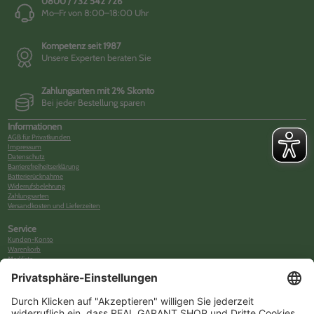
0800 / 732 542 726
Mo–Fr von 8:00–18:00 Uhr
Kompetenz seit 1987
Unsere Experten beraten Sie
Zahlungsarten mit 2% Skonto
Bei jeder Bestellung sparen
Informationen
AGB für Privatkunden
Impressum
Datenschutz
Barrierefreiheitserklärung
Batterierücknahme
Widerrufsbelehrung
Zahlungsarten
Versandkosten und Lieferzeiten
Service
Kunden-Konto
Warenkorb
Merkliste
Neues Kunden-Konto anlegen
Newsletter
Kontakt
FAQs
Über uns