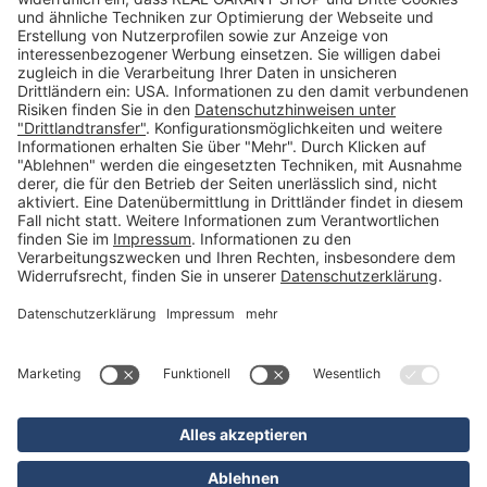
Kategorien
Betriebsorganisation (52)
Schlüsselorganisation (140)
Reifenorganisation (35)
Werkstattorganisation (166)
Preisauszeichnung und Preisdisplays (35)
Formulare KFZ und Werkstatt (34)
Kennzeichenhalter (49)
KFZ-Verkauf und KFZ-Präsentation (19)
Aussenwerbung (47)
Prospektpräsentation, Infosysteme (29)
Werbeartikel und Give-Aways (212)
SALES OFF (14)
Ausgezeichnet
* Alle Preise inkl. deutscher MwSt., zzgl. Versandkosten
** Unverbindliche Preisempfehlung des Herstellers