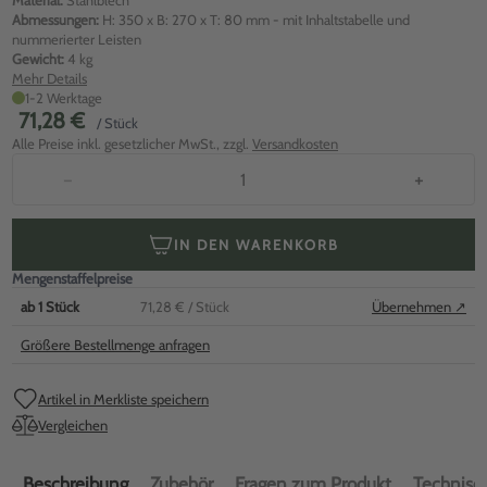
Material:
Stahlblech
Abmessungen:
H: 350 x B: 270 x T: 80 mm - mit Inhaltstabelle und
nummerierter Leisten
Gewicht:
4 kg
Mehr Details
1-2 Werktage
71,28 €
/ Stück
Alle Preise inkl. gesetzlicher MwSt., zzgl.
Versandkosten
−
+
IN DEN WARENKORB
Mengenstaffelpreise
ab
1
Stück
71,28 €
/ Stück
Übernehmen ↗
Größere Bestellmenge anfragen
Artikel in Merkliste speichern
Vergleichen
Beschreibung
Zubehör
Fragen zum Produkt
Technisch