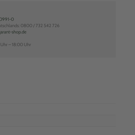
80991-0
utschlands: 0800 / 732 542 726
arant-shop.de
0 Uhr – 18:00 Uhr