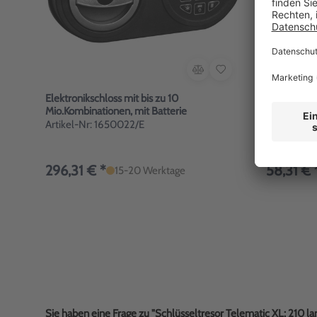
Elektronikschloss mit bis zu 10
Zusatzschl
Mio.Kombinationen, mit Batterie
Sicherheits
Artikel-Nr: 1650022/E
Artikel-Nr
296,31 € *
58,31 € 
15-20 Werktage
Sie haben eine Frage zu "Schlüsseltresor Telematic XL: 210 