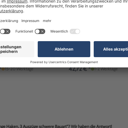
üssel Doppelbart-Tresor-
Schlüsselanhänger 200er Set: n
schlüssel
von 1 bis 200, mit Schlüsselring
: 1650000/Z
Artikel-Nr: 1570005
*
42,72 € *
15-20 Werktage
1-2 Werktage
lange Haken, 3 Auszüge schwere Bauart"? Wir haben die Antwort!