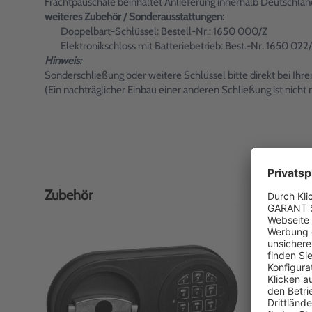
Frachtpauschale beinhaltet Anlieferung innerhalb Deutschland
weiteres Zubehör / Sonderausstattungen:
Doppelbart-Schlüssel: Bestell-Nr.: 1650 000/Z
Elektronikschloss mit Batteriebetrieb: Best.-Nr. 1650 022
Hinweis:
Sonderschließung oder weitere Schlüssel bitte direkt bei Ihr
(Ein nachträglicher Einbau einer anderen Schließung ist nicht 
Zubehör