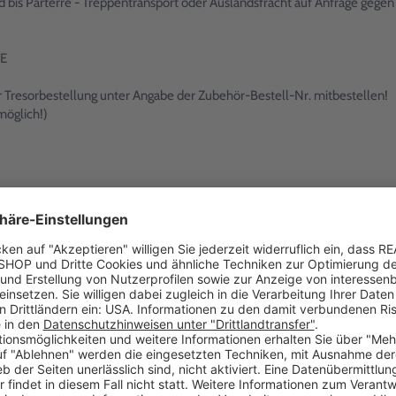
 bis Parterre - Treppentransport oder Auslandsfracht auf Anfrage gegen
/E
er Tresorbestellung unter Angabe der Zubehör-Bestell-Nr. mitbestellen!
möglich!)