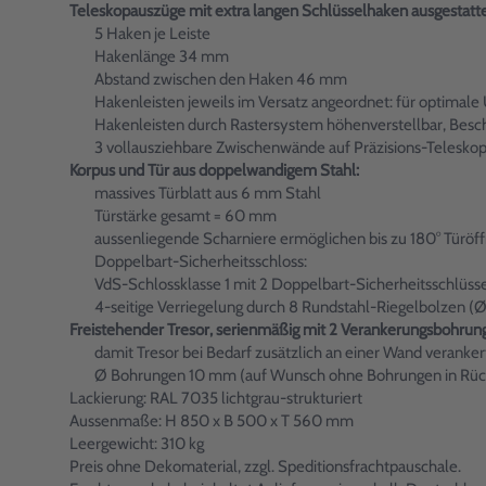
Teleskopauszüge mit extra langen Schlüsselhaken ausgestatte
5 Haken je Leiste
Hakenlänge 34 mm
Abstand zwischen den Haken 46 mm
Hakenleisten jeweils im Versatz angeordnet: für optimale
Hakenleisten durch Rastersystem höhenverstellbar, Beschr
3 vollausziehbare Zwischenwände auf Präzisions-Telesko
Korpus und Tür aus doppelwandigem Stahl:
massives Türblatt aus 6 mm Stahl
Türstärke gesamt = 60 mm
aussenliegende Scharniere ermöglichen bis zu 180° Türöf
Doppelbart-Sicherheitsschloss:
VdS-Schlossklasse 1 mit 2 Doppelbart-Sicherheitsschlüs
4-seitige Verriegelung durch 8 Rundstahl-Riegelbolzen (
Freistehender Tresor, serienmäßig mit 2 Verankerungsbohrung
damit Tresor bei Bedarf zusätzlich an einer Wand veranke
Ø Bohrungen 10 mm (auf Wunsch ohne Bohrungen in Rückwa
Lackierung: RAL 7035 lichtgrau-strukturiert
Aussenmaße: H 850 x B 500 x T 560 mm
Leergewicht: 310 kg
Preis ohne Dekomaterial, zzgl. Speditionsfrachtpauschale.