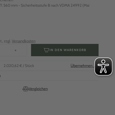
schienen
x T: 560 mm - Sicherheitsstufe B nach VDMA 24992 (Mai
., zzgl.
Versandkosten
+
IN DEN WARENKORB
2.020,62 €
/ Stück
Übernehmen ↗
n
Vergleichen