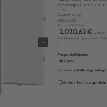
Material:
Stahlgehäuse/Teleskop
Abmessungen:
H: 850 x B: 500 
1995)
Gewicht:
310 kg
Mehr Details
15-20 Werktage
2.020,62 €
/ Stück
Alle Preise inkl. gesetzlicher MwSt
−
Mengenstaffelpreise
ab
1
Stück
Größere Bestellmenge anfrage
Artikel in Merkliste speichern