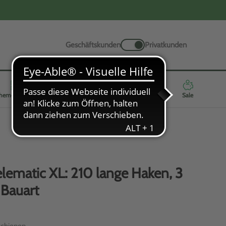
Geschäftskunden
Privatkunden
hemenwelten
Werbeartikel
Neuheiten
Highlights
Sale
elematic XL: 210 lange Haken, 3
Bauart