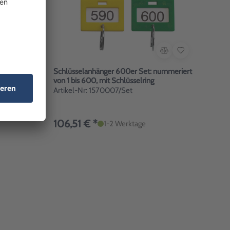
ummeriert
Schlüsselanhänger 600er Set: nummeriert
von 1 bis 600, mit Schlüsselring
Artikel-Nr: 1570007/Set
106,51 € *
1-2 Werktage