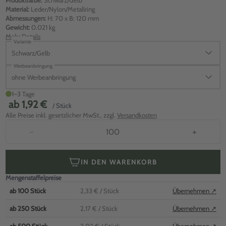
Produktfarbe:
Schwarz/Gelb
Material:
Leder/Nylon/Metallring
Abmessungen:
H: 70 x B: 120 mm
Gewicht:
0.021 kg
Mehr Details
Variante
Schwarz/Gelb
Werbeanbringung
ohne Werbeanbringung
1–3 Tage
ab
1,92 €
/ Stück
Alle Preise inkl. gesetzlicher MwSt., zzgl.
Versandkosten
−
+
IN DEN WARENKORB
Mengenstaffelpreise
ab
100
Stück
2,33 €
/ Stück
Übernehmen ↗
ab
250
Stück
2,17 €
/ Stück
Übernehmen ↗