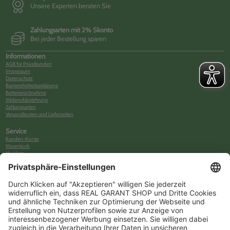
Unsere Experten beraten Sie
Zahlungsarten mit 2% Skonto
Bei jeder Bestellung sparen
Informationen
AGB für Privatkunden
Impressum
Datenschutz
Barrierefreiheitserklärung
Batterierücknahme
Widerrufsbelehrung
Zahlungsarten
Versandkosten und Lieferzeiten
Service
Kunden-Konto
Warenkorb
Merkliste
Neues Kunden-Konto anlegen
Newsletter
Kontakt
FAQs
Über uns
Kategorien
Betriebsorganisation (52)
Schlüsselorganisation (140)
Reifenorganisation (35)