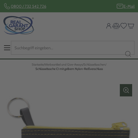
0800 / 732 542 726
E-Mail
Startseite
Werbeartikel und Give-Aways
Schlüsseltaschen
Schlüsseltasche CI mit gelbem Nylon-Reißverschluss