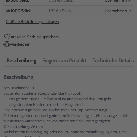
ab
500
Stück
2,02 €
/ Stück
Übernehmen ↗
ab
1000
Stück
1,92 €
/ Stück
Übernehmen ↗
Größere Bestellmenge anfragen
Artikel in Merkliste speichern
Vergleichen
Beschreibung
Fragen zum Produkt
Technische Details
Beschreibung
Schlüsseltasche CI
aus echtem Leder im Corporate-Identity-Look:
mit gelbem Nylon-Reißverschluss und passend dazu mit gelb
abgesteppten Nähten: ein echter Hingucker!
Eine hochwertige Schlüsseltasche: mit einer Top-Verarbeitung!
Mit einem großen, doppelt gedrehten Schlüsselring aus Metall ausgestattet:
zur sicheren Aufnahme auch von mehreren Schlüsseln geeignet!
Ø Schlüsselring: 26 mm
Artikel ist mit Blindprägung, oder neutral ohne Werbeanbringung erhältlich!