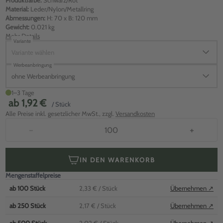
Produktfarbe:
Schwarz/Rot
Material:
Leder/Nylon/Metallring
Abmessungen:
H: 70 x B: 120 mm
Gewicht:
0.021 kg
Mehr Details
Variante
Variante wählen
Werbeanbringung
ohne Werbeanbringung
1–3 Tage
ab
1,92 €
/ Stück
Alle Preise inkl. gesetzlicher MwSt., zzgl.
Versandkosten
−
+
IN DEN WARENKORB
Mengenstaffelpreise
ab
100
Stück
2,33 €
/ Stück
Übernehmen ↗
ab
250
Stück
2,17 €
/ Stück
Übernehmen ↗