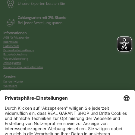
Unsere Experten beraten Sie
Zahlungsarten mit 2% Skonto
Bei jeder Bestellung sparen
Informationen
AGB für Privatkunden
Impressum
Datenschutz
Barrierefreiheitserklärung
Batterierücknahme
Widerrufsbelehrung
Zahlungsarten
Versandkosten und Lieferzeiten
Service
Kunden-Konto
Warenkorb
Merkliste
Neues Kunden-Konto anlegen
Newsletter
Kontakt
FAQs
Über uns
Kategorien
Betriebsorganisation (52)
Schlüsselorganisation (140)
Reifenorganisation (35)