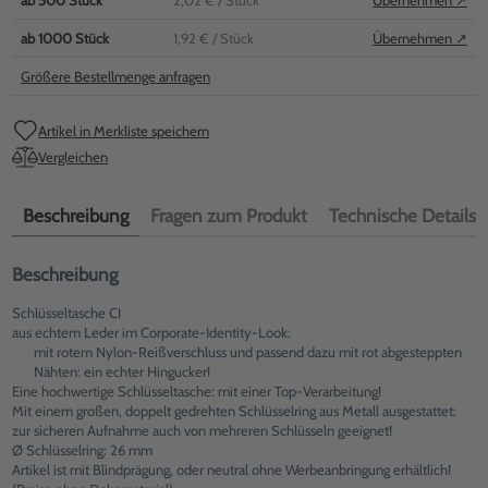
ab
500
Stück
2,02 €
/ Stück
Übernehmen ↗
ab
1000
Stück
1,92 €
/ Stück
Übernehmen ↗
Größere Bestellmenge anfragen
Artikel in Merkliste speichern
Vergleichen
Beschreibung
Fragen zum Produkt
Technische Details
Beschreibung
Schlüsseltasche CI
aus echtem Leder im Corporate-Identity-Look:
mit rotem Nylon-Reißverschluss und passend dazu mit rot abgesteppten
Nähten: ein echter Hingucker!
Eine hochwertige Schlüsseltasche: mit einer Top-Verarbeitung!
Mit einem großen, doppelt gedrehten Schlüsselring aus Metall ausgestattet:
zur sicheren Aufnahme auch von mehreren Schlüsseln geeignet!
Ø Schlüsselring: 26 mm
Artikel ist mit Blindprägung, oder neutral ohne Werbeanbringung erhältlich!