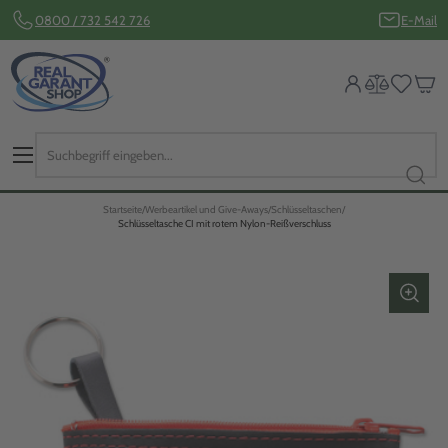
0800 / 732 542 726
E-Mail
Startseite
Werbeartikel und Give-Aways
Schlüsseltaschen
Schlüsseltasche CI mit rotem Nylon-Reißverschluss