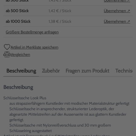
ab
300
Stück
1,45 €
/ Stück
Übernehmen ↗
ab
500
Stück
1,42 €
/ Stück
Übernehmen ↗
ab
1000
Stück
1,38 €
/ Stück
Übernehmen ↗
Größere Bestellmenge anfragen
Artikel in Merkliste speichern
Vergleichen
Beschreibung
Zubehör
Fragen zum Produkt
Technisch
Beschreibung
Schlüsseltasche Look Plus
aus strapazierfähigem Kunstleder mit modischer Materialstruktur gefertigt
Schlüsseltasche in ansprechender, strukturierter Lederoptik, der
abgesetzte Mittelstreifen auf der Aussenseite ist aus glattem Kunstleder
gefertigt.
Schlüsseltasche mit Nylonreißverschluss und 30 mm großem
Schlüsselring ausgestattet