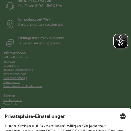
0800 / 732 542 726
Mo–Fr von 8:00–18:00 Uhr
Kompetenz seit 1987
Unsere Experten beraten Sie
Zahlungsarten mit 2% Skonto
Bei jeder Bestellung sparen
Informationen
AGB für Privatkunden
Impressum
Datenschutz
Barrierefreiheitserklärung
Batterierücknahme
Widerrufsbelehrung
Zahlungsarten
Versandkosten und Lieferzeiten
Service
Kunden-Konto
Warenkorb
Merkliste
Neues Kunden-Konto anlegen
Newsletter
Kontakt
FAQs
Über uns