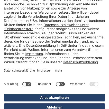
Kategorien
Betriebsorganisation (52)
Schlüsselorganisation (140)
Reifenorganisation (35)
Werkstattorganisation (166)
Preisauszeichnung und Preisdisplays (35)
Formulare KFZ und Werkstatt (34)
Kennzeichenhalter (49)
KFZ-Verkauf und KFZ-Präsentation (19)
Aussenwerbung (47)
Prospektpräsentation, Infosysteme (29)
Werbeartikel und Give-Aways (212)
SALES OFF (14)
Ausgezeichnet
* Alle Preise inkl. deutscher MwSt., zzgl. Versandkosten
** Unverbindliche Preisempfehlung des Herstellers