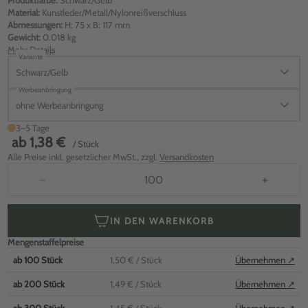
Produktfarbe:
Schwarz/Gelb
Material:
Kunstleder/Metall/Nylonreißverschluss
Abmessungen:
H: 75 x B: 117 mm
Gewicht:
0.018 kg
Mehr Details
Variante
Schwarz/Gelb
Werbeanbringung
ohne Werbeanbringung
3–5 Tage
ab
1,38 €
/ Stück
Alle Preise inkl. gesetzlicher MwSt., zzgl.
Versandkosten
−
+
IN DEN WARENKORB
Mengenstaffelpreise
ab
100
Stück
1,50 €
/ Stück
Übernehmen ↗
ab
200
Stück
1,49 €
/ Stück
Übernehmen ↗