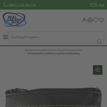
0800 / 732 542 726
E-Mail
Startseite
Werbeartikel und Give-Aways
Schlüsseltaschen
Schlüsseltasche Look Plus: mit großem Schlüsselring