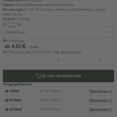
Produktfarbe:
Braun/Glasklar
Material:
Kunststoff/kartonverstärkt/Klettverschluss
Abmessungen:
H: 331 x B: 224 mm - Deckfolie mit Einreißschutz, extrem
stabile Tasche
Gewicht:
0.246 kg
Mehr Details
Variante
DIN A4 Braun
1-2 Werktage
ab
4,52 €
/ Stück
Alle Preise inkl. gesetzlicher MwSt., zzgl.
Versandkosten
−
+
IN DEN WARENKORB
Mengenstaffelpreise
ab
1
Stück
5,77 €
/ Stück
Übernehmen ↗
ab
10
Stück
5,59 €
/ Stück
Übernehmen ↗
ab
25
Stück
5,47 €
/ Stück
Übernehmen ↗