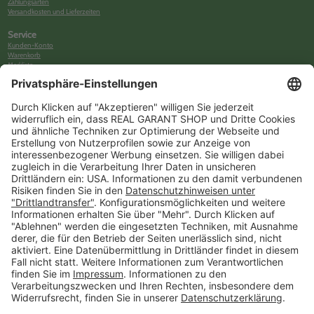
Zahlungsarten
Versandkosten und Lieferzeiten
Service
Kunden-Konto
Warenkorb
Merkliste
Neues Kunden-Konto anlegen
Newsletter
Kontakt
FAQs
Über uns
Kategorien
Betriebsorganisation (52)
Schlüsselorganisation (140)
Reifenorganisation (35)
Werkstattorganisation (166)
Preisauszeichnung und Preisdisplays (35)
Formulare KFZ und Werkstatt (34)
Kennzeichenhalter (49)
KFZ-Verkauf und KFZ-Präsentation (19)
Aussenwerbung (47)
Prospektpräsentation, Infosysteme (29)
Werbeartikel und Give-Aways (212)
SALES OFF (14)
Ausgezeichnet