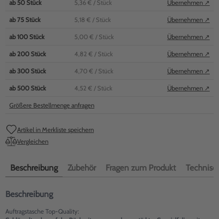
ab
50
Stück
5,36 €
/ Stück
Übernehmen ↗
ab
75
Stück
5,18 €
/ Stück
Übernehmen ↗
ab
100
Stück
5,00 €
/ Stück
Übernehmen ↗
ab
200
Stück
4,82 €
/ Stück
Übernehmen ↗
ab
300
Stück
4,70 €
/ Stück
Übernehmen ↗
ab
500
Stück
4,52 €
/ Stück
Übernehmen ↗
Größere Bestellmenge anfragen
Artikel in Merkliste speichern
Vergleichen
Beschreibung
Zubehör
Fragen zum Produkt
Technisch
Beschreibung
Auftragstasche Top-Quality: