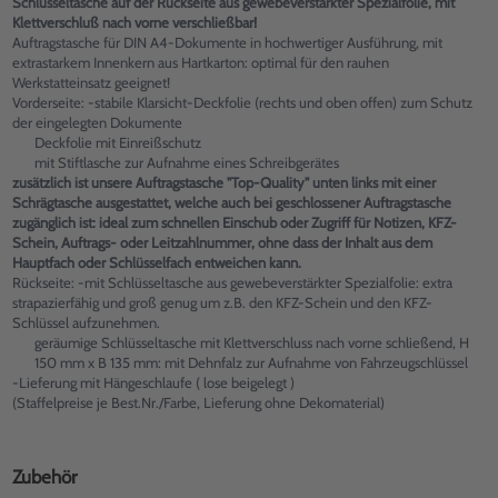
Schlüsseltasche auf der Rückseite aus gewebeverstärkter Spezialfolie, mit
Klettverschluß nach vorne verschließbar!
Auftragstasche für DIN A4-Dokumente in hochwertiger Ausführung, mit
extrastarkem Innenkern aus Hartkarton: optimal für den rauhen
Werkstatteinsatz geeignet!
Vorderseite: -stabile Klarsicht-Deckfolie (rechts und oben offen) zum Schutz
der eingelegten Dokumente
Deckfolie mit Einreißschutz
mit Stiftlasche zur Aufnahme eines Schreibgerätes
zusätzlich ist unsere Auftragstasche "Top-Quality" unten links mit einer
Schrägtasche ausgestattet, welche auch bei geschlossener Auftragstasche
zugänglich ist: ideal zum schnellen Einschub oder Zugriff für Notizen, KFZ-
Schein, Auftrags- oder Leitzahlnummer, ohne dass der Inhalt aus dem
Hauptfach oder Schlüsselfach entweichen kann.
Rückseite: -mit Schlüsseltasche aus gewebeverstärkter Spezialfolie: extra
strapazierfähig und groß genug um z.B. den KFZ-Schein und den KFZ-
Schlüssel aufzunehmen.
geräumige Schlüsseltasche mit Klettverschluss nach vorne schließend, H
150 mm x B 135 mm: mit Dehnfalz zur Aufnahme von Fahrzeugschlüssel
-Lieferung mit Hängeschlaufe ( lose beigelegt )
(Staffelpreise je Best.Nr./Farbe, Lieferung ohne Dekomaterial)
Zubehör