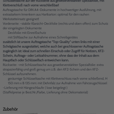
Schlüsseltasche auf der Rückseite aus gewebeverstärkter Spezialfolie, mit
Klettverschluß nach vorne verschließbar!
Auftragstasche für DIN A4-Dokumente in hochwertiger Ausführung, mit
extrastarkem Innenkern aus Hartkarton: optimal für den rauhen
Werkstatteinsatz geeignet!
Vorderseite: -stabile Klarsicht-Deckfolie (rechts und oben offen) zum Schutz
der eingelegten Dokumente
Deckfolie mit Einreißschutz
mit Stiftlasche zur Aufnahme eines Schreibgerätes
zusätzlich ist unsere Auftragstasche "Top-Quality" unten links mit einer
Schrägtasche ausgestattet, welche auch bei geschlossener Auftragstasche
zugänglich ist: ideal zum schnellen Einschub oder Zugriff für Notizen, KFZ-
Schein, Auftrags- oder Leitzahlnummer, ohne dass der Inhalt aus dem
Hauptfach oder Schlüsselfach entweichen kann.
Rückseite: -mit Schlüsseltasche aus gewebeverstärkter Spezialfolie: extra
strapazierfähig und groß genug um z.B. den KFZ-Schein und den KFZ-
Schlüssel aufzunehmen.
geräumige Schlüsseltasche mit Klettverschluss nach vorne schließend, H
150 mm x B 135 mm: mit Dehnfalz zur Aufnahme von Fahrzeugschlüssel
-Lieferung mit Hängeschlaufe ( lose beigelegt )
(Staffelpreise je Best.Nr./Farbe, Lieferung ohne Dekomaterial)
Zubehör