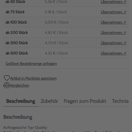
ab
50
Stück
5,36 €
/ Stück
Übernehmen ↗
ab
75
Stück
5,18 €
/ Stück
Übernehmen ↗
ab
100
Stück
5,00 €
/ Stück
Übernehmen ↗
ab
200
Stück
4,82 €
/ Stück
Übernehmen ↗
ab
300
Stück
4,70 €
/ Stück
Übernehmen ↗
ab
500
Stück
4,52 €
/ Stück
Übernehmen ↗
Größere Bestellmenge anfragen
Artikel in Merkliste speichern
Vergleichen
Beschreibung
Zubehör
Fragen zum Produkt
Technisch
Beschreibung
Auftragstasche Top-Quality: