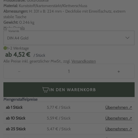
Produktfarbe:
Gold/Glasklar
Material:
Kunststoff/kartonverstärkt/Klettverschluss
Abmessungen:
H: 331 x B: 224 mm - Deckfolie mit Einreißschutz, extrem
stabile Tasche
Gewicht:
0.246 kg
Mehr Details
Variante
DIN A4 Gold
1-2 Werktage
ab
4,52 €
/ Stück
Alle Preise inkl. gesetzlicher MwSt., zzgl.
Versandkosten
−
+
IN DEN WARENKORB
Mengenstaffelpreise
ab
1
Stück
5,77 €
/ Stück
Übernehmen ↗
ab
10
Stück
5,59 €
/ Stück
Übernehmen ↗
ab
25
Stück
5,47 €
/ Stück
Übernehmen ↗