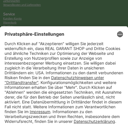
Zahlungsarten
Versandkosten und Lieferzeiten
Service
Kunden-Konto
Warenkorb
Merkliste
Neues Kunden-Konto anlegen
Newsletter
Kontakt
FAQs
Über uns
Kategorien
Betriebsorganisation (52)
Schlüsselorganisation (140)
Reifenorganisation (35)
Werkstattorganisation (166)
Preisauszeichnung und Preisdisplays (35)
Formulare KFZ und Werkstatt (34)
Kennzeichenhalter (49)
KFZ-Verkauf und KFZ-Präsentation (19)
Aussenwerbung (47)
Prospektpräsentation, Infosysteme (29)
Werbeartikel und Give-Aways (212)
SALES OFF (14)
Ausgezeichnet