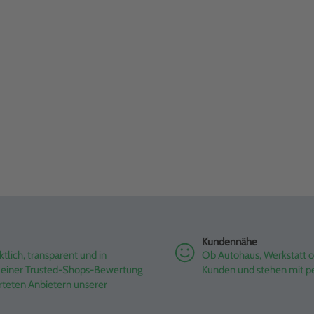
Kundennähe
tlich, transparent und in
Ob Autohaus, Werkstatt od
it einer Trusted-Shops-Bewertung
Kunden und stehen mit pe
rteten Anbietern unserer