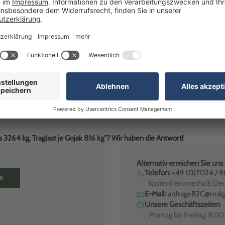
 3264 kg, Traglast je Gojak 816 kg"? Wir haben die Antwort!
Alternativ erreichen Sie uns
Telefon:
+49 (0)7024 / 
R
Kostenfrei innerhalb De
E-Mail:
anfrageB2C@realg
Unsere Geschäftszeiten
Montag bis Freitag: 8:0