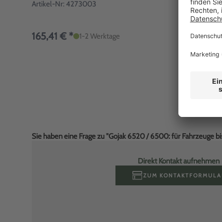
Artikel-Nr: 4273003
165,41 € *
1-2 Werktage
Sie haben eine Frage zu "Gojak 6520 / 6500: für Fahrzeuge bis
Direkt Kontakt aufnehmen
ZUM KONTAKTFORMULA