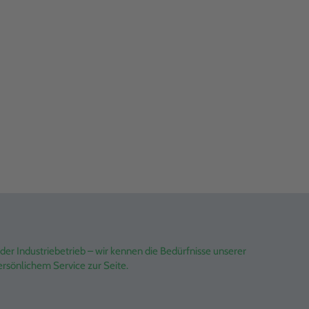
er Industriebetrieb – wir kennen die Bedürfnisse unserer
rsönlichem Service zur Seite.