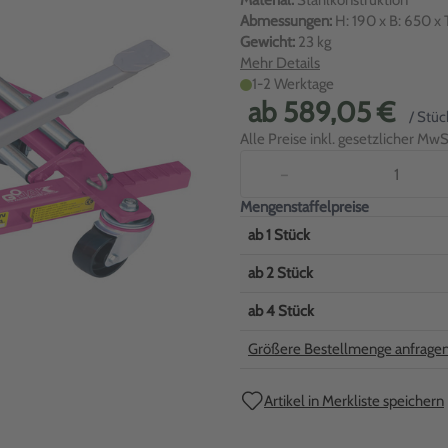
Material:
Stahlkonstruktion
Abmessungen:
H: 190 x B: 650 x
Gewicht:
23 kg
Mehr Details
1-2 Werktage
ab
589,05 €
/ Stüc
Alle Preise inkl. gesetzlicher MwSt
−
Mengenstaffelpreise
ab
1
Stück
ab
2
Stück
ab
4
Stück
Größere Bestellmenge anfrage
Artikel in Merkliste speichern