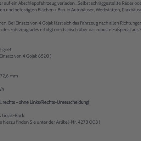
r auf ein Abschleppfahrzeug verladen . Selbst schräggestellte Räder od
nen und befestigten Flächen z.Bsp. in Autohäuser, Werkstätten, Parkhäus
n. Bei Einsatz von 4 Gojak lässt sich das Fahrzeug nach allen Richtungen
es Fahrzeugrades erfolgt mechanisch über das robuste Fußpedal aus Sta
eignet
Einsatz von 4 Gojak 6520 )
Ø 72,6 mm
/h
dal rechts - ohne Links/Rechts-Unterscheidung!
s Gojak-Rack:
s hierzu finden Sie unter der Artikel-Nr. 4273 003 )