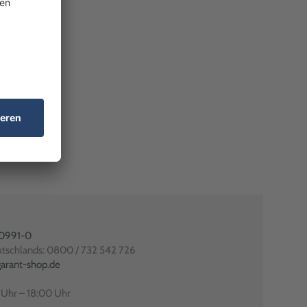
80991-0
utschlands: 0800 / 732 542 726
arant-shop.de
0 Uhr – 18:00 Uhr