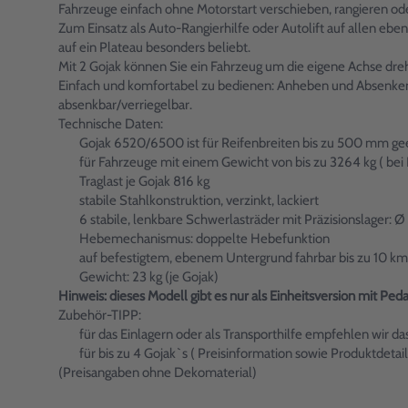
Fahrzeuge einfach ohne Motorstart verschieben, rangieren ode
Zum Einsatz als Auto-Rangierhilfe oder Autolift auf allen ebe
auf ein Plateau besonders beliebt.
Mit 2 Gojak können Sie ein Fahrzeug um die eigene Achse drehe
Einfach und komfortabel zu bedienen: Anheben und Absenken d
absenkbar/verriegelbar.
Technische Daten:
Gojak 6520/6500 ist für Reifenbreiten bis zu 500 mm ge
für Fahrzeuge mit einem Gewicht von bis zu 3264 kg ( bei 
Traglast je Gojak 816 kg
stabile Stahlkonstruktion, verzinkt, lackiert
6 stabile, lenkbare Schwerlasträder mit Präzisionslager: 
Hebemechanismus: doppelte Hebefunktion
auf befestigtem, ebenem Untergrund fahrbar bis zu 10 km
Gewicht: 23 kg (je Gojak)
Hinweis: dieses Modell gibt es nur als Einheitsversion mit Pe
Zubehör-TIPP:
für das Einlagern oder als Transporthilfe empfehlen wir da
für bis zu 4 Gojak`s ( Preisinformation sowie Produktdetail
(Preisangaben ohne Dekomaterial)