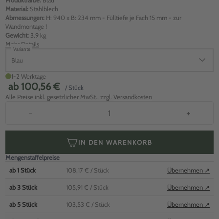
Produktfarbe:
Blau
Material:
Stahlblech
Abmessungen:
H: 940 x B: 234 mm - Fülltiefe je Fach 15 mm - zur
Wandmontage !
Gewicht:
3.9 kg
Mehr Details
Variante
Blau
1-2 Werktage
ab
100,56 €
/ Stück
Alle Preise inkl. gesetzlicher MwSt., zzgl.
Versandkosten
−
+
IN DEN WARENKORB
Mengenstaffelpreise
ab
1
Stück
108,17 €
/ Stück
Übernehmen ↗
ab
3
Stück
105,91 €
/ Stück
Übernehmen ↗
ab
5
Stück
103,53 €
/ Stück
Übernehmen ↗