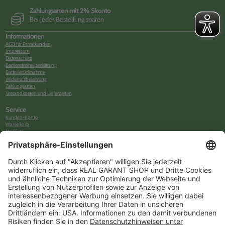
Zahlungsarten mit 2% Skonto
Bei jeder Bestellung sparen
Informationen
AGB für Privatkunden
Impressum
Datenschutz
Barrierefreiheitserklärung
Batterierücknahme
Widerrufsbelehrung
Zahlungsarten
Versandkosten und Lieferzeiten
Service
Kunden-Konto
Warenkorb
Merkliste
Neues Kunden-Konto anlegen
Newsletter
Kontakt
FAQs
Über uns
Kategorien
Betriebsorganisation (52)
Schlüsselorganisation (140)
Reifenorganisation (35)
Werkstattorganisation (166)
Preisauszeichnung und Preisdisplays (35)