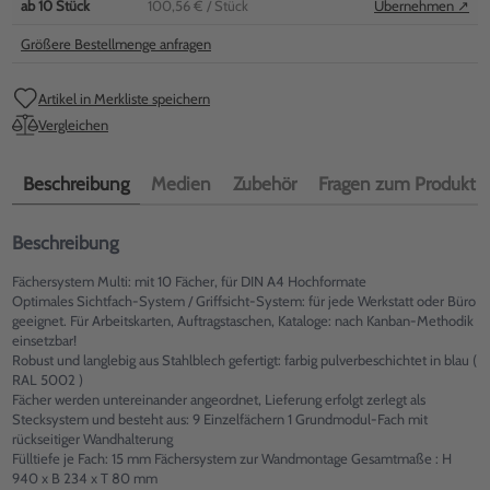
ab
10
Stück
100,56 €
/ Stück
Übernehmen ↗
Größere Bestellmenge anfragen
Artikel in Merkliste speichern
Vergleichen
Beschreibung
Medien
Zubehör
Fragen zum Produkt
Beschreibung
Fächersystem Multi: mit 10 Fächer, für DIN A4 Hochformate
Optimales Sichtfach-System / Griffsicht-System: für jede Werkstatt oder Büro
geeignet. Für Arbeitskarten, Auftragstaschen, Kataloge: nach Kanban-Methodik
einsetzbar!
Robust und langlebig aus Stahlblech gefertigt: farbig pulverbeschichtet in blau (
RAL 5002 )
Fächer werden untereinander angeordnet, Lieferung erfolgt zerlegt als
Stecksystem und besteht aus: 9 Einzelfächern 1 Grundmodul-Fach mit
rückseitiger Wandhalterung
Fülltiefe je Fach: 15 mm Fächersystem zur Wandmontage Gesamtmaße : H
940 x B 234 x T 80 mm