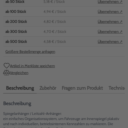
ab
50
Stück
5,18 €
/ Stück
Übernehmen ↗
ab
100
Stück
4,94 €
/ Stück
Übernehmen ↗
ab
200
Stück
4,82 €
/ Stück
Übernehmen ↗
ab
300
Stück
4,70 €
/ Stück
Übernehmen ↗
ab
500
Stück
4,58 €
/ Stück
Übernehmen ↗
Größere Bestellmenge anfragen
Artikel in Merkliste speichern
Vergleichen
Beschreibung
Zubehör
Fragen zum Produkt
Technisch
Beschreibung
Spiegelanhänger / Leitzahl-Anhänger:
ein einfaches Organisationssystem, um Fahrzeuge am Innenspiegel plakativ
und nach individuellen, betriebsinternen Kennzahlen zu markieren. Die