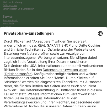
Widerrufsbelehrung
Zahlungsarten
Versandkosten und Lieferzeiten
Service
Kunden-Konto
Warenkorb
Merkliste
Neues Kunden-Konto anlegen
Newsletter
Kontakt
FAQs
Über uns
Kategorien
Betriebsorganisation (52)
Schlüsselorganisation (140)
Reifenorganisation (35)
Werkstattorganisation (166)
Preisauszeichnung und Preisdisplays (35)
Formulare KFZ und Werkstatt (34)
Kennzeichenhalter (49)
KFZ-Verkauf und KFZ-Präsentation (19)
Aussenwerbung (47)
Prospektpräsentation, Infosysteme (29)
Werbeartikel und Give-Aways (212)
SALES OFF (14)
Ausgezeichnet