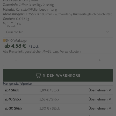
Produktfarbe:
Grün/Weiß
Zusatzinfo:
Ziffern 3-stellig / 2-seitig
Material:
Kunststoff/Folienbeschriftung
Abmessungen:
H: 255 x B: 130 mm - auf Vorder-/ Rückseite gleich beschriftet
Gewicht:
0.022 kg
Mehr Details
Variante
Grün mit Nr.
5-10 Werktage
ab
4,58 €
/ Stück
Alle Preise inkl. gesetzlicher MwSt., zzgl.
Versandkosten
−
+
IN DEN WARENKORB
Mengenstaffelpreise
ab
1
Stück
5,89 €
/ Stück
Übernehmen ↗
ab
10
Stück
5,53 €
/ Stück
Übernehmen ↗
ab
30
Stück
5,30 €
/ Stück
Übernehmen ↗