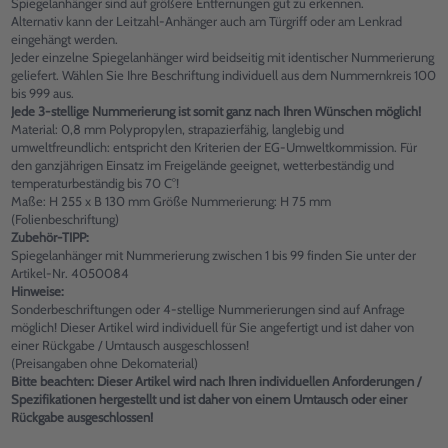
Spiegelanhänger sind auf größere Entfernungen gut zu erkennen.
Alternativ kann der Leitzahl-Anhänger auch am Türgriff oder am Lenkrad
eingehängt werden.
Jeder einzelne Spiegelanhänger wird beidseitig mit identischer Nummerierung
geliefert. Wählen Sie Ihre Beschriftung individuell aus dem Nummernkreis 100
bis 999 aus.
Jede 3-stellige Nummerierung ist somit ganz nach Ihren Wünschen möglich!
Material: 0,8 mm Polypropylen, strapazierfähig, langlebig und
umweltfreundlich: entspricht den Kriterien der EG-Umweltkommission. Für
den ganzjährigen Einsatz im Freigelände geeignet, wetterbeständig und
temperaturbeständig bis 70 C°!
Maße: H 255 x B 130 mm Größe Nummerierung: H 75 mm
(Folienbeschriftung)
Zubehör-TIPP:
Spiegelanhänger mit Nummerierung zwischen 1 bis 99 finden Sie unter der
Artikel-Nr. 4050084
Hinweise:
Sonderbeschriftungen oder 4-stellige Nummerierungen sind auf Anfrage
möglich! Dieser Artikel wird individuell für Sie angefertigt und ist daher von
einer Rückgabe / Umtausch ausgeschlossen!
(Preisangaben ohne Dekomaterial)
Bitte beachten: Dieser Artikel wird nach Ihren individuellen Anforderungen /
Spezifikationen hergestellt und ist daher von einem Umtausch oder einer
Rückgabe ausgeschlossen!