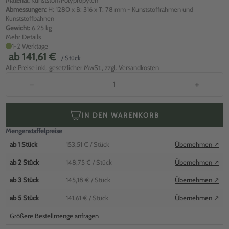
Material:
Kunststoff/Polypropylen
Abmessungen:
H: 1280 x B: 316 x T: 78 mm - Kunststoffrahmen und
Kunststoffbahnen
Gewicht:
6.25 kg
Mehr Details
1-2 Werktage
ab
141,61 €
/ Stück
Alle Preise inkl. gesetzlicher MwSt., zzgl.
Versandkosten
−
+
IN DEN WARENKORB
Mengenstaffelpreise
ab
1
Stück
153,51 €
/ Stück
Übernehmen ↗
ab
2
Stück
148,75 €
/ Stück
Übernehmen ↗
ab
3
Stück
145,18 €
/ Stück
Übernehmen ↗
ab
5
Stück
141,61 €
/ Stück
Übernehmen ↗
Größere Bestellmenge anfragen