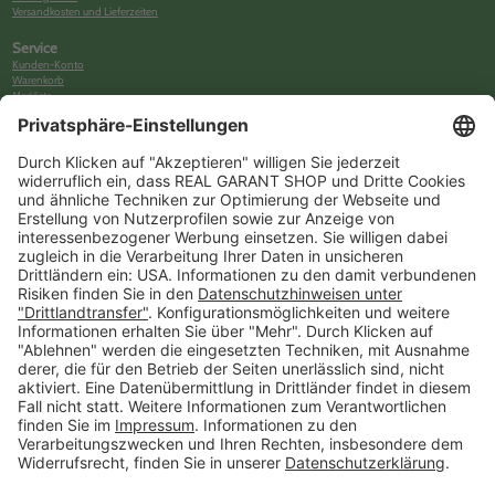
Versandkosten und Lieferzeiten
Service
Kunden-Konto
Warenkorb
Merkliste
Neues Kunden-Konto anlegen
Newsletter
Kontakt
FAQs
Über uns
Kategorien
Betriebsorganisation (52)
Schlüsselorganisation (140)
Reifenorganisation (35)
Werkstattorganisation (166)
Preisauszeichnung und Preisdisplays (35)
Formulare KFZ und Werkstatt (34)
Kennzeichenhalter (49)
KFZ-Verkauf und KFZ-Präsentation (19)
Aussenwerbung (47)
Prospektpräsentation, Infosysteme (29)
Werbeartikel und Give-Aways (212)
SALES OFF (14)
Ausgezeichnet