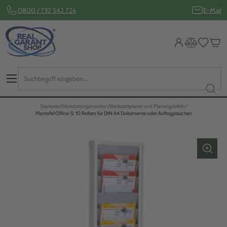
0800 / 732 542 726
E-Mail
Startseite
Werkstattorganisation
Werkstattplaner und Planungstafeln
Plantafel Office-S: 10 Reihen für DIN A4 Dokumente oder Auftragstaschen