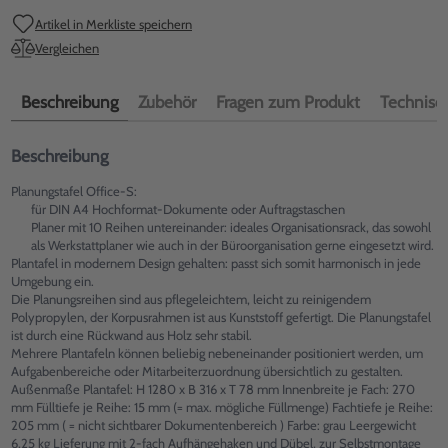
Artikel in Merkliste speichern
Vergleichen
Beschreibung
Zubehör
Fragen zum Produkt
Technisch
Beschreibung
Planungstafel Office-S:
für DIN A4 Hochformat-Dokumente oder Auftragstaschen
Planer mit 10 Reihen untereinander: ideales Organisationsrack, das sowohl
als Werkstattplaner wie auch in der Büroorganisation gerne eingesetzt wird.
Plantafel in modernem Design gehalten: passt sich somit harmonisch in jede
Umgebung ein.
Die Planungsreihen sind aus pflegeleichtem, leicht zu reinigendem
Polypropylen, der Korpusrahmen ist aus Kunststoff gefertigt. Die Planungstafel
ist durch eine Rückwand aus Holz sehr stabil.
Mehrere Plantafeln können beliebig nebeneinander positioniert werden, um
Aufgabenbereiche oder Mitarbeiterzuordnung übersichtlich zu gestalten.
Außenmaße Plantafel: H 1280 x B 316 x T 78 mm Innenbreite je Fach: 270
mm Fülltiefe je Reihe: 15 mm (= max. mögliche Füllmenge) Fachtiefe je Reihe:
205 mm ( = nicht sichtbarer Dokumentenbereich ) Farbe: grau Leergewicht
6,25 kg Lieferung mit 2-fach Aufhängehaken und Dübel, zur Selbstmontage