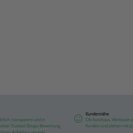
Kundennähe
tlich, transparent und in
Ob Autohaus, Werkstatt od
it einer Trusted-Shops-Bewertung
Kunden und stehen mit pe
rteten Anbietern unserer