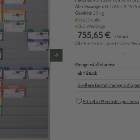
Material:
Kunststoffrahmen/Poly
Abmessungen:
H: 1765 x B: 1575 
Gewicht:
39 kg
Mehr Details
3-5 Werktage
755,65 €
/ Stück
Alle Preise inkl. gesetzlicher MwSt
−
Mengenstaffelpreise
ab
1
Stück
Größere Bestellmenge anfrage
Artikel in Merkliste speichern