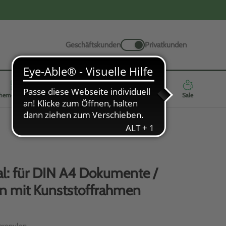
Geschäftskunden
Privatkunden
hemenwelten
Werbeartikel
Neuheiten
Highlights
Sale
al: für DIN A4 Dokumente /
n mit Kunststoffrahmen