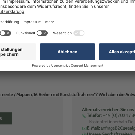
sche, mit Klettverschluß DIN A4
Werkstattmappe, Auftragsmappe
Schlüsseltasche Blau
: 4070013
Artikel-Nr: 4372024
affelpreis verfügbar
Mengenstaffelpreis verfügbar
€
ab 2,37 €
1-2 Werktage
1-2 Werktage
kumente / Mappen, 16 Reihen mit Kunststoffrahmen"? Wir haben die Antw
Alternativ erreichen Sie uns
Telefon:
+49 (0)7024 / 
R
Kostenfrei innerhalb De
E-Mail:
anfrageB2C@realg
Unsere Geschäftszeiten