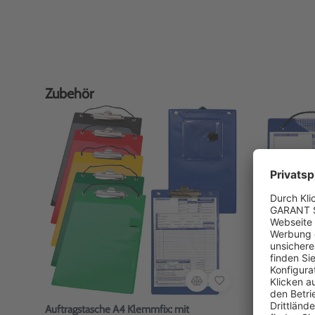
Zubehör
Auftragstasche A4 Klemmfix: mit
Auftragstas