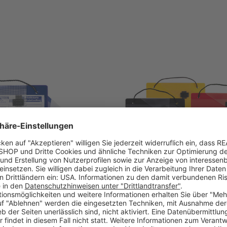
che A4 Top-Quality: verstärkte
Auftragstasche A4 Economy: