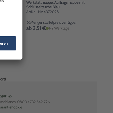
 mit
Werkstattmappe, Auftragsmappe mit
Schlüsseltasche Blau
Artikel-Nr: 4372028
Mengenstaffelpreis verfügbar
ab 3,51 €
1-2 Werktage
ort!
80991-0
utschlands: 0800 / 732 542 726
arant-shop.de