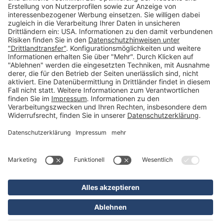
Kategorien
Betriebsorganisation (52)
Schlüsselorganisation (140)
Reifenorganisation (35)
Werkstattorganisation (166)
Preisauszeichnung und Preisdisplays (35)
Formulare KFZ und Werkstatt (34)
Kennzeichenhalter (49)
KFZ-Verkauf und KFZ-Präsentation (19)
Aussenwerbung (47)
Prospektpräsentation, Infosysteme (29)
Werbeartikel und Give-Aways (212)
SALES OFF (14)
Ausgezeichnet
* Alle Preise inkl. deutscher MwSt., zzgl. Versandkosten
** Unverbindliche Preisempfehlung des Herstellers
*** Nur Standardversand innerhalb Deutschlands