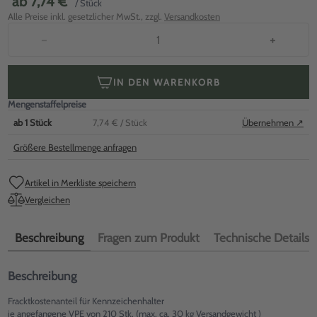
ab
7,74 €
/ Stück
Alle Preise inkl. gesetzlicher MwSt., zzgl.
Versandkosten
−
+
IN DEN WARENKORB
Mengenstaffelpreise
ab
1
Stück
7,74 €
/ Stück
Übernehmen ↗
Größere Bestellmenge anfragen
Artikel in Merkliste speichern
Vergleichen
Beschreibung
Fragen zum Produkt
Technische Details
Beschreibung
Fracktkostenanteil für Kennzeichenhalter
je angefangene VPE von 210 Stk. (max. ca. 30 kg Versandgewicht )